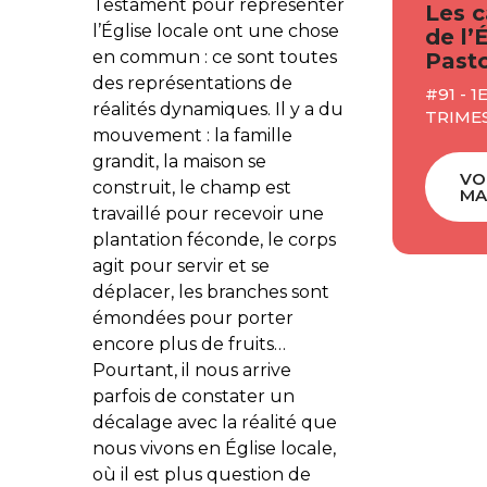
Testament pour représenter
Les c
l’Église locale ont une chose
de l’
en commun : ce sont toutes
Pasto
des représentations de
#91 - 1
réalités dynamiques. Il y a du
TRIMES
mouvement : la famille
grandit, la maison se
VO
construit, le champ est
MA
travaillé pour recevoir une
plantation féconde, le corps
agit pour servir et se
déplacer, les branches sont
émondées pour porter
encore plus de fruits…
Pourtant, il nous arrive
parfois de constater un
décalage avec la réalité que
nous vivons en Église locale,
où il est plus question de