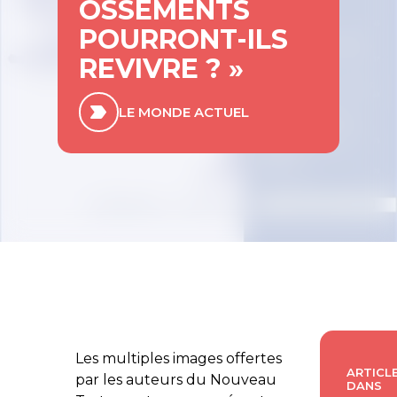
OSSEMENTS
POURRONT-ILS
REVIVRE ? »
LE MONDE ACTUEL
Les multiples images offertes
ARTICLE
par les auteurs du Nouveau
DANS