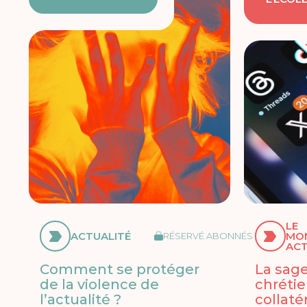
LE
ACTUALITÉ
MO
RÉSERVÉ ABONNÉS
ACT
Comment se protéger
La sag
de la violence de
chrétie
l’actualité ?
collaté