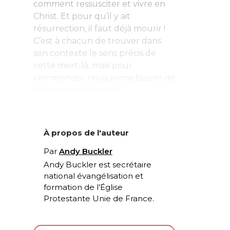
comment ressusciter et vivre en
Christ. Et pour qu’il y ait
résurrection, il faut déjà mourir !
C’est à chacun de trouver dans
son contexte le sens précis de
cette mort-là, mais pour
commencer, nous avons besoin de
vivre une conversion...
À propos de l'auteur
Par
Andy Buckler
Andy Buckler est secrétaire
national évangélisation et
formation de l’Église
Protestante Unie de France.