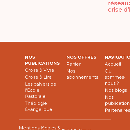
réseau
crise d’
NOS
NOS OFFRES
NAVIGATI
PUBLICATIONS
Panier
Accueil
Croire & Vivre
Nos
Qui
Croire & Lire
abonnements
sommes-
nous ?
Les cahiers de
l’École
Nos blogs
Pastorale
Nos
Théologie
publication
Évangélique
Partenaire
Mentions légales &