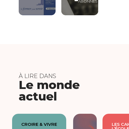
ABONNÉS
À LIRE DANS
Le monde
actuel
CROIRE & VIVRE
LES CA
L’ÉCOL