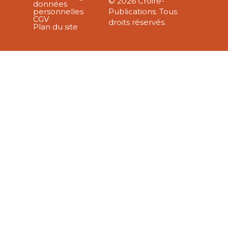
© 2026 Croire-
données
personnelles
Publications. Tous
CGV
droits réservés.
Plan du site