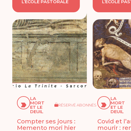
L’ÉCOLE PASTORALE
L’ÉCOLE PA
LA
LA
MORT
MORT
RÉSERVÉ ABONNÉS
ET LE
ET LE
DEUIL
DEUIL
Compter ses jours :
Covid et l’a
Memento mori hier
mourir : r