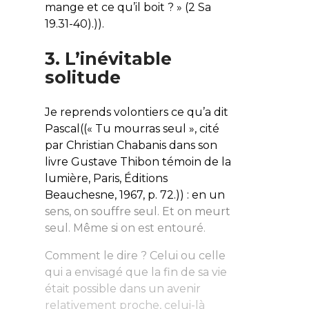
mange et ce qu’il boit ? » (2 Sa
19.31-40).)).
3. L’inévitable
solitude
Je reprends volontiers ce qu’a dit
Pascal((« Tu mourras seul », cité
par Christian Chabanis dans son
livre Gustave Thibon témoin de la
lumière, Paris, Éditions
Beauchesne, 1967, p. 72.)) : en un
sens, on souffre seul. Et on meurt
seul. Même si on est entouré.
Comment le dire ?
Celui ou celle
qui a envisagé que la fin de sa vie
était possible dans un avenir
relativement proche, celui-là