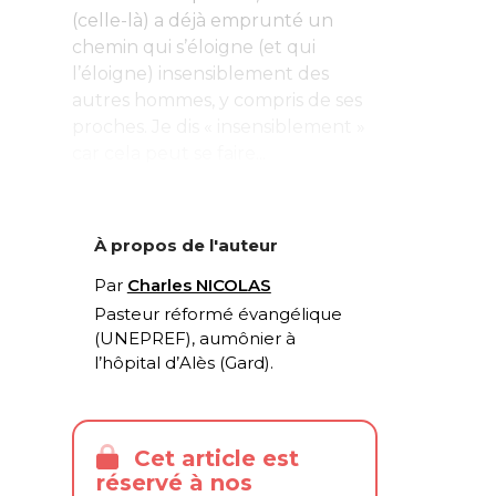
(celle-là) a déjà emprunté un
chemin qui s’éloigne (et qui
l’éloigne) insensiblement des
autres hommes, y compris de ses
proches. Je dis « insensiblement »
car cela peut se faire...
À propos de l'auteur
Par
Charles NICOLAS
Pasteur réformé évangélique
(UNEPREF), aumônier à
l’hôpital d’Alès (Gard).
Cet article est
réservé à nos