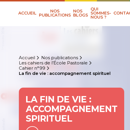
QUI
NOS
NOS
ACCUEIL
SOMMES-
CONTA
PUBLICATIONS
BLOGS
NOUS ?
Accueil
Nos publications
Les cahiers de l’École Pastorale
Cahier n°99
La fin de vie : accompagnement spirituel
LA FIN DE VIE :
ACCOMPAGNEMENT
SPIRITUEL