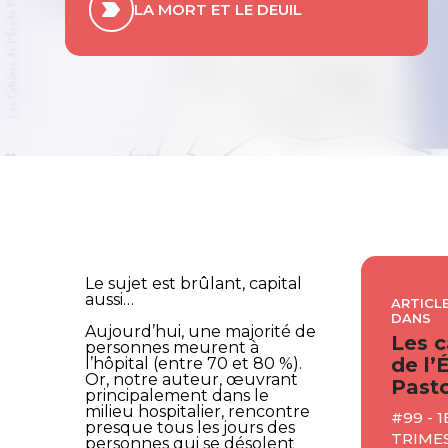
LA MORT ET LE DEUIL
Le sujet est brûlant, capital
aussi…
ARTICLE
DANS
Aujourd’hui, une majorité de
Les c
personnes meurent à
de l’
l’hôpital (entre 70 et 80 %).
Or, notre auteur, œuvrant
Pasto
principalement dans le
milieu hospitalier, rencontre
#99 - 1
presque tous les jours des
TRIMES
personnes qui se désolent