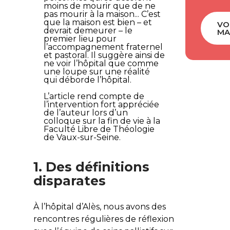
moins de mourir que de ne
pas mourir à la maison... C’est
que la maison est bien – et
VO
devrait demeurer – le
MA
premier lieu pour
l’accompagnement fraternel
et pastoral. Il suggère ainsi de
ne voir l’hôpital que comme
une loupe sur une réalité
qui déborde l’hôpital.
L’article rend compte de
l’intervention fort appréciée
de l’auteur lors d’un
colloque sur la fin de vie à la
Faculté Libre de Théologie
de Vaux-sur-Seine.
1. Des définitions
disparates
À l’hôpital d’Alès, nous avons des
rencontres régulières de réflexion