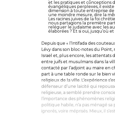
et les pratiques et conceptions de
évangéliques perplexes, il exi
dimension à toute entreprise de 
une moindre mesure, dire la mêm
Les racines juives de la foi chré
nous partagions la première part
reléguer le judaïsme avec les aut
élaborées ? Et si oui, jusqu’où e
Depuis que « l’Intifada des coutea
Lévy dans son bloc-notes du Point, n
Israël et, plus encore, les attentats
entre juifs et musulmans dans la vill
contacté par l’adjoint au maire en 
part à une table ronde sur le bien 
religieux de la ville. L’expérience s’
défenseur d’une laïcité qui repouss
religieuse, a semblé prendre consc
l’importance des phénomènes religie
politique habile, n’a pas ménagé sa 
ignorés, voire méprisés. Mieux, il s’es