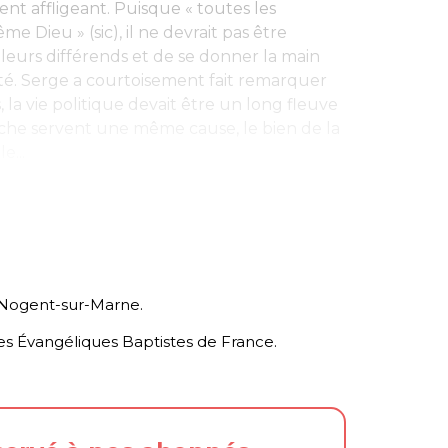
ent affligeant. Puisque « toutes les
e Dieu » (sic), il ne devrait pas être
r leurs différends et de se donner la main
cité. Serge a courtoisement fait remarquer
la vie politique devait être un long fleuve
auche servent une même cause, le bien de la
e...
e Nogent-sur-Marne.
ses Évangéliques Baptistes de France.