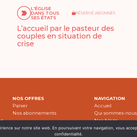
L'ÉGLISE
DANS TOUS
RÉSERVÉ ABONNÉS
SES ÉTATS
L’accueil par le pasteur des
couples en situation de
crise
NOS OFFRES
NAVIGATION
Panier
Accueil
Nos abonnements
Qui sommes-nous
le
Nos blogs
Nos publications
érience sur notre site web. En poursuivant votre navigation, vous accep
confidentialité.
Partenaires