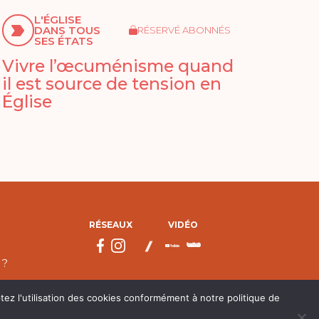
L'ÉGLISE
DANS TOUS
RÉSERVÉ ABONNÉS
SES ÉTATS
Vivre l’œcuménisme quand
il est source de tension en
Église
RÉSEAUX
VIDÉO
 ?
tez l'utilisation des cookies conformément à notre politique de