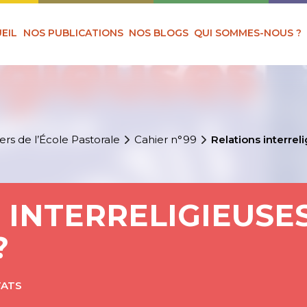
EIL
NOS PUBLICATIONS
NOS BLOGS
QUI SOMMES-NOUS ?
ers de l’École Pastorale
Cahier n°99
Relations interrel
 INTERRELIGIEUSES
?
TATS