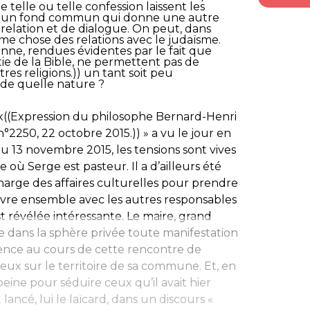
 telle ou telle confession laissent les
ste un fond commun qui donne une autre
relation et de dialogue. On peut, dans
e chose des relations avec le judaïsme.
tienne, rendues évidentes par le fait que
ie de la Bible, ne permettent pas de
res religions.)) un tant soit peu
t de quelle nature ?
ux((Expression du philosophe Bernard-Henri
°2250, 22 octobre 2015.)) » a vu le jour en
 du 13 novembre 2015, les tensions sont vives
e où Serge est pasteur. Il a d’ailleurs été
charge des affaires culturelles pour prendre
vivre ensemble avec les autres responsables
est révélée intéressante. Le maire, grand
e dans la sphère privée toute manifestation
ience au cours de cette rencontre de
ux sur le territoire de sa commune. Et, en
peine pour séduire ceux qu’il avait hier
t lancé, lui le laïcard, dans un discours «