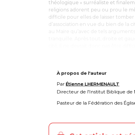
théologique » surréaliste et finalem
religions adorent peu ou prou le mêm
difficile pour elles de laisser tombe
d’association en vue du bien de la 
au Maire qu’avec de tels arguments, 
tranquille. Après tout, droite et g
cité, il ne devrait donc pas être difficil
À propos de l'auteur
Par
Étienne LHERMENAULT
Directeur de l'Institut Biblique d
Pasteur de la Fédération des Égli