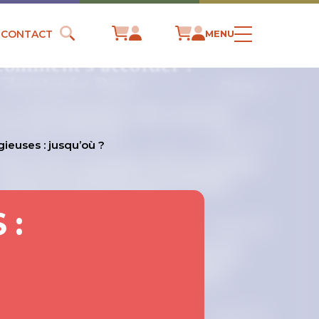
CONTACT
MENU
igieuses : jusqu’où ?
 :