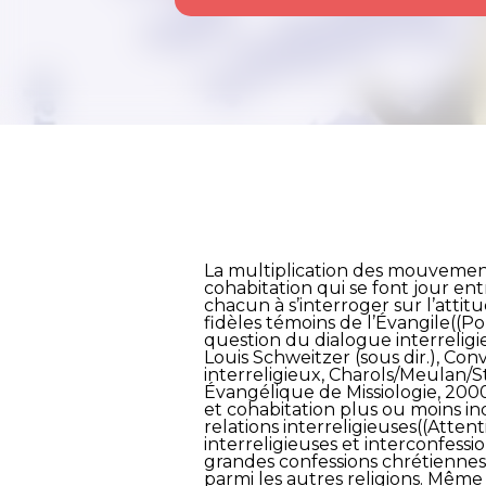
La multiplication des mouvements
cohabitation qui se font jour ent
chacun à s’interroger sur l’attit
fidèles témoins de l’Évangile((Po
question du dialogue interreli
Louis Schweitzer (sous dir.), Con
interreligieux, Charols/Meulan/St
Évangélique de Missiologie, 2000
et cohabitation plus ou moins ind
relations interreligieuses((Atten
interreligieuses et interconfessi
grandes confessions chrétiennes
parmi les autres religions. Même 