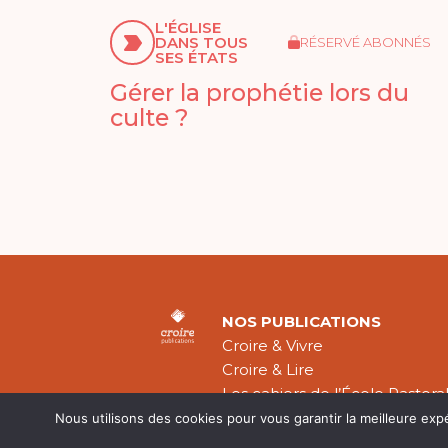
L'ÉGLISE
DANS TOUS
RÉSERVÉ ABONNÉS
SES ÉTATS
Gérer la prophétie lors du
culte ?
NOS PUBLICATIONS
Croire & Vivre
Croire & Lire
Les cahiers de l’École Pastora
Théologie Évangélique
Nous utilisons des cookies pour vous garantir la meilleure exp