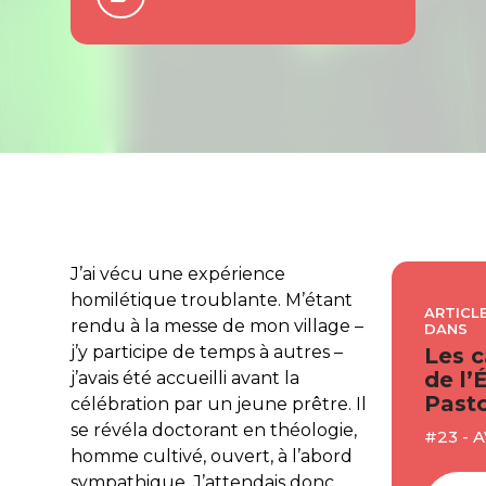
J’ai vécu une expérience
homilétique troublante. M’étant
ARTICLE
rendu à la messe de mon village –
DANS
j’y participe de temps à autres –
Les c
de l’
j’avais été accueilli avant la
Pasto
célébration par un jeune prêtre. Il
se révéla doctorant en théologie,
#23 - 
homme cultivé, ouvert, à l’abord
sympathique. J’attendais donc