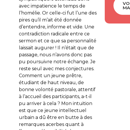
VO
avec impatience le temps de
MA
l’homélie. Or celle-ci fut l’une des
pires qu’il m’ait été donnée
d’entendre, informe et vide. Une
contradiction radicale entre ce
sermon et ce que sa personnalité
laissait augurer ! Il n’était que de
passage, nous n’avons donc pas
pu poursuivre notre échange. Je
reste seul avec mes conjectures.
Comment un jeune prêtre,
étudiant de haut niveau, de
bonne volonté pastorale, attentif
à l’accueil des participants, a-t-il
pu arriver à cela ? Mon intuition
est que ce jeune intellectuel
urbain a dû être en butte à des
remarques acerbes quant à