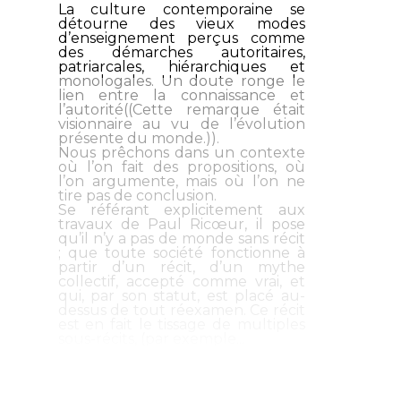
La culture contemporaine se
détourne des vieux modes
d’enseignement perçus comme
des démarches autoritaires,
patriarcales, hiérarchiques et
monologales. Un doute ronge le
lien entre la connaissance et
l’autorité((Cette remarque était
visionnaire au vu de l’évolution
présente du monde.)).
Nous prêchons dans un contexte
où l’on fait des propositions, où
l’on argumente, mais où l’on ne
tire pas de conclusion.
Se référant explicitement aux
travaux de Paul Ricœur, il pose
qu’il n’y a pas de monde sans récit
; que toute société fonctionne à
partir d’un récit, d’un mythe
collectif, accepté comme vrai, et
qui, par son statut, est placé au-
dessus de tout réexamen. Ce récit
est en fait le tissage de multiples
sous-récits, (par exemple...