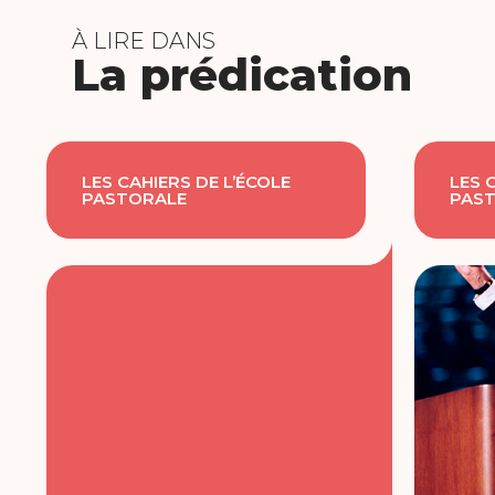
À LIRE DANS
La prédication
LES CAHIERS DE L’ÉCOLE
LES 
PASTORALE
PAS