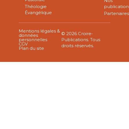
Nos
Théologie
publication
Évangélique
Partenaire
Mentions légales &
© 2026 Croire-
données
personnelles
Publications. Tous
CGV
droits réservés.
Plan du site