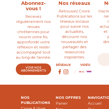
Abonnez-
Nos réseaux
N
vous !
Retrouvez Croire
Inscr
Publications sur les
ne
Recevez
réseaux sociaux
régulièrement nos
pour suivre nos
actua
revues
actualités,
et
chrétiennes pour
découvrir nos
nourrir votre foi,
nouveautés et
di
approfondir votre
partager des
réflexion et rester
ressources
accompagné tout
inspirantes.
au long de l’année.
RÉSEAUX
VIDÉO
VOIR NOS
ABONNEMENTS
NOS
NOS OFFRES
NAVIGATI
PUBLICATIONS
Panier
Accueil
Croire & Vivre