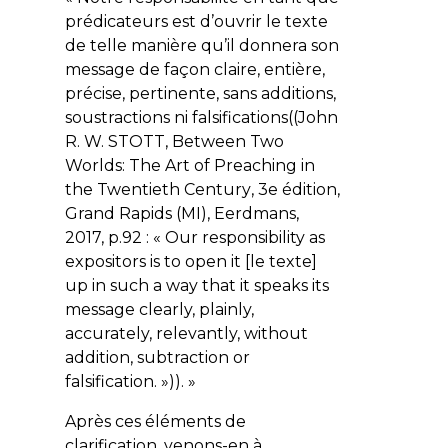
prédicateurs est d’ouvrir le texte
de telle manière qu’il donnera son
message de façon claire, entière,
précise, pertinente, sans additions,
soustractions ni falsifications((John
R. W. STOTT,
Between Two
Worlds: The Art of Preaching in
the Twentieth Century
, 3e édition,
Grand Rapids (MI), Eerdmans,
2017, p.92 : « Our responsibility as
expositors is to open it [le texte]
up in such a way that it speaks its
message clearly, plainly,
accurately, relevantly, without
addition, subtraction or
falsification. »)). »
Après ces éléments de
clarification, venons-en à