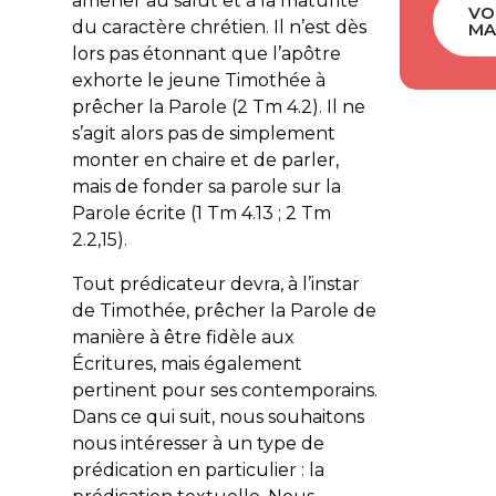
amener au salut et à la maturité
VO
du caractère chrétien. Il n’est dès
MA
lors pas étonnant que l’apôtre
exhorte le jeune Timothée à
prêcher la Parole (2 Tm 4.2). Il ne
s’agit alors pas de simplement
monter en chaire et de parler,
mais de fonder sa parole sur la
Parole écrite (1 Tm 4.13 ; 2 Tm
2.2,15).
Tout prédicateur devra, à l’instar
de Timothée, prêcher la Parole de
manière à être fidèle aux
Écritures, mais également
pertinent pour ses contemporains.
Dans ce qui suit, nous souhaitons
nous intéresser à un type de
prédication en particulier : la