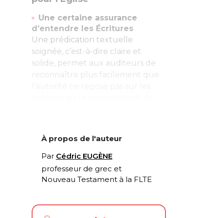
Une certaine assurance
d’entendre les Écritures
Une prédication textuelle
soignée, c’est-à-dire claire et
solide, permet aux auditeurs de
reconnaître plus facilement que
l’autorité ne repose pas sur les
opinions ou le raisonnement de...
À propos de l'auteur
Par
Cédric EUGÈNE
professeur de grec et
Nouveau Testament à la FLTE