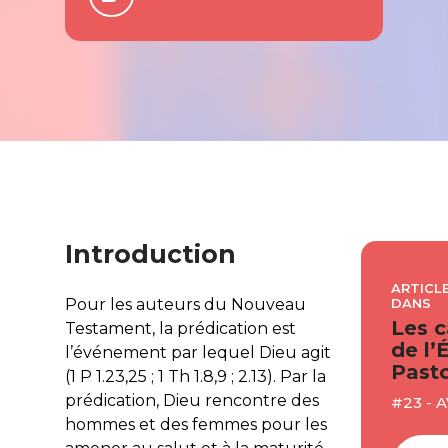
Introduction
ARTICLE
DANS
Pour les auteurs du Nouveau
Les c
Testament, la prédication est
de l’
l’événement par lequel Dieu agit
Pasto
(1 P 1.23,25 ; 1 Th 1.8,9 ; 2.13). Par la
prédication, Dieu rencontre des
#23 - 
hommes et des femmes pour les