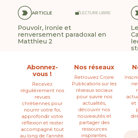
ARTICLE
LECTURE LIBRE
Pouvoir, ironie et
Le
renversement paradoxal en
Ca
Matthieu 2
le
st
Abonnez-
Nos réseaux
N
vous !
Retrouvez Croire
Inscr
Publications sur les
ne
Recevez
réseaux sociaux
régulièrement nos
pour suivre nos
actua
revues
actualités,
et
chrétiennes pour
découvrir nos
nourrir votre foi,
nouveautés et
di
approfondir votre
partager des
réflexion et rester
ressources
accompagné tout
inspirantes.
au long de l’année.