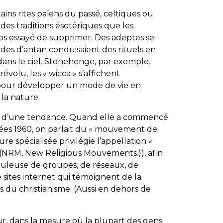
ins rites païens du passé, celtiques ou
 des traditions ésotériques que les
mps essayé de supprimer. Des adeptes se
ides d’antan conduisaient des rituels en
ans le ciel. Stonehenge, par exemple.
évolu, les « wicca » s’affichent
pour développer un mode de vie en
 la nature.
 d’une tendance. Quand elle a commencé
nées 1960, on parlait du « mouvement de
ure spécialisée privilégie l’appellation «
NRM, New Religious Mouvements.)), afin
buleuse de groupes, de réseaux, de
e sites internet qui témoignent de la
s du christianisme. (Aussi en dehors de
, dans la mesure où la plupart des gens