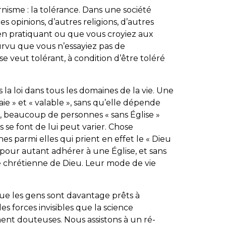
isme : la tolérance. Dans une société
es opinions, d’autres religions, d’autres
ien
pratiquant
ou que vous croyiez aux
urvu que vous n’essayiez pas de
se veut tolérant, à condition d’être toléré
s la loi dans tous les domaines de la vie. Une
aie » et « valable », sans qu’elle dépende
it, beaucoup de personnes « sans Église »
s se font de lui peut varier. Chose
 parmi elles qui prient en effet le « Dieu
s pour autant adhérer à une Église, et sans
e chrétienne de Dieu. Leur mode de vie
ue les gens sont davantage prêts à
es forces invisibles que la science
ment douteuses. Nous assistons à un
ré-