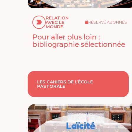
RELATION
AVEC LE
RÉSERVÉ ABONNÉS
MONDE
Pour aller plus loin :
bibliographie sélectionnée
LES CAHIERS DE L’ÉCOLE
PASTORALE