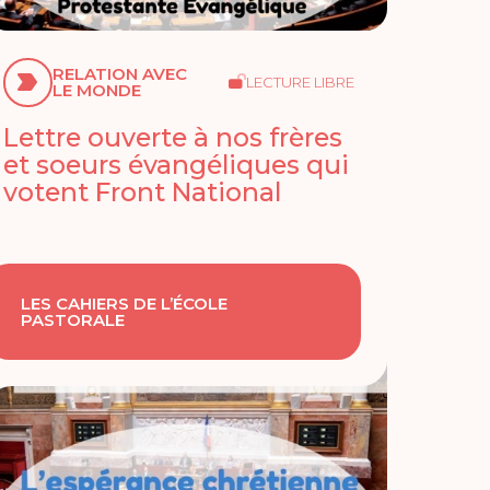
RELATION AVEC
LECTURE LIBRE
LE MONDE
Lettre ouverte à nos frères
et soeurs évangéliques qui
votent Front National
LES CAHIERS DE L’ÉCOLE
PASTORALE