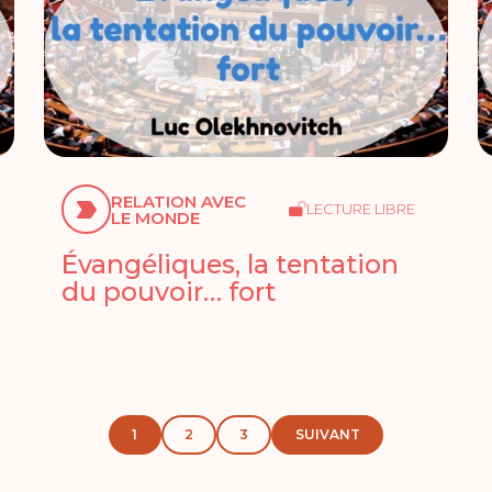
RELATION AVEC
LECTURE LIBRE
LE MONDE
Évangéliques, la tentation
du pouvoir… fort
1
2
3
SUIVANT