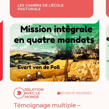
LES CAHIERS DE L’ÉCOLE
PASTORALE
RELATION
AVEC LE
RÉSERVÉ ABONNÉS
MONDE
Témoignage multiple –