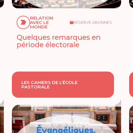
RELATION
AVEC LE
RÉSERVÉ ABONNÉS
MONDE
Quelques remarques en
période électorale
LES CAHIERS DE L’ÉCOLE
PASTORALE