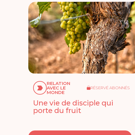
RELATION
AVEC LE
RÉSERVÉ ABONNÉS
MONDE
Une vie de disciple qui
porte du fruit