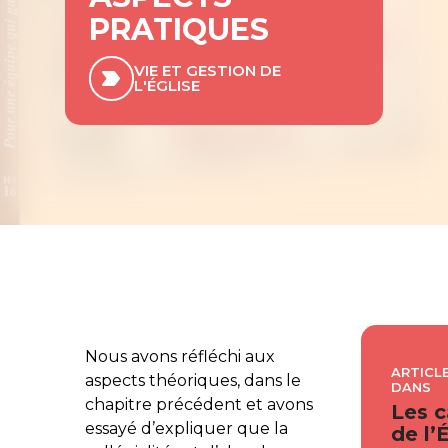
PRATIQUES
VIE ET GESTION DE
L'ÉGLISE
Nous avons réfléchi aux
ARTICLE
aspects théoriques, dans le
DANS
chapitre précédent et avons
Les c
essayé d’expliquer que la
de l’