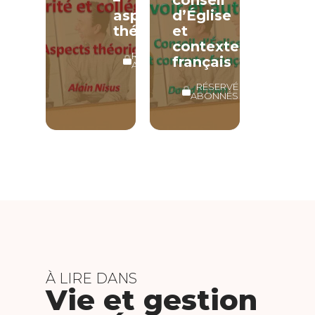
–
conseil
aspects
d’Église
théoriques
et
contexte
RÉSERVÉ
français
ABONNÉS
RÉSERVÉ
ABONNÉS
À LIRE DANS
Vie et gestion