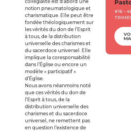
collégialité est d’abord une
Pasto
notion pneumatologique et
#16 - 4
charismatique. Elle peut être
TRIMES
fondée théologiquement sur
les vérités du don de l’Esprit
VO
à tous, de la distribution
MA
universelle des charismes et
du sacerdoce universel. Elle
implique la coresponsabilité
dans l’Église ou encore un
modèle « participatif »
d’Église.
Nous avons néanmoins noté
que ces vérités du don de
l’Esprit à tous, de la
distribution universelle des
charismes et du sacerdoce
universel, ne remettent pas
en question l’existence de