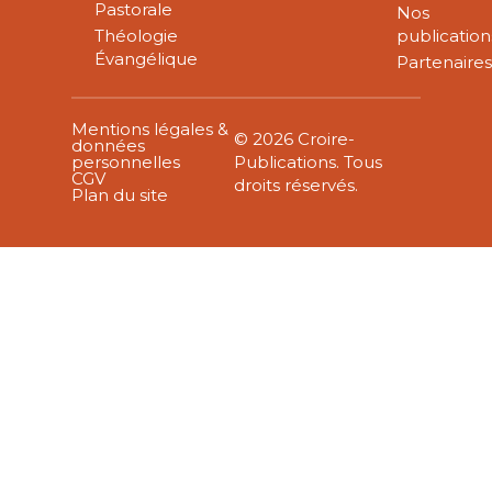
Pastorale
Nos
Théologie
publication
Évangélique
Partenaire
Mentions légales &
© 2026 Croire-
données
personnelles
Publications. Tous
CGV
droits réservés.
Plan du site