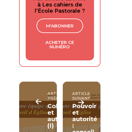
à Les cahiers de
l’École Pastorale ?
M'ABONNER
ACHETER CE
NUMÉRO
ARTICLE
ARTICLE
PRÉCÉDENT
SUIVANT
Collégialité
Pouvoir
et
et
autorité
autorité
(I)
: