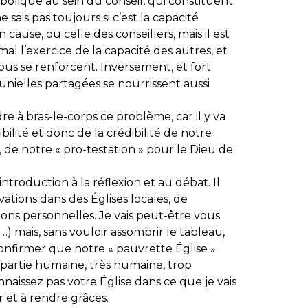
olique au sein du conseil, qui constituent
sais pas toujours si c’est la capacité
cause, ou celle des conseillers, mais il est
mal l’exercice de la capacité des autres, et
ous se renforcent. Inversement, et fort
ielles partagées se nourrissent aussi
re à bras-le-corps ce problème, car il y va
ibilité et donc de la crédibilité de notre
 de notre « pro-testation » pour le Dieu de
ntroduction à la réflexion et au débat. Il
ations dans des Églises locales, de
ions personnelles. Je vais peut-être vous
…) mais, sans vouloir assombrir le tableau,
 confirmer que notre « pauvrette Église »
 partie humaine, très humaine, trop
naissez pas votre Église dans ce que je vais
ir et à rendre grâces.