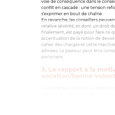
voie de conséquence dans le conseil
conflit en cascade : une tension ref
s’exprimer en bout de chaîne.
En revanche, les conseillers peuven
relative sévérité, et donc un droit d
finalement, est payé pour faire ce qu
accentuation de la notion de devoirs
cahier des charges et cette marchan
admises. Le pasteur peut être co
partenaire.
3. Le rapport à la motiv
vocation/bonne volon
Troisième lieu d’altérité, le pasteu
vocation au ministère pastoral : voc