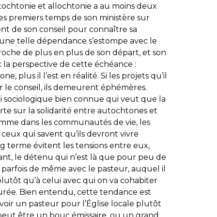
utochtonie et allochtonie a au moins deux
es premiers temps de son ministère sur
t de son conseil pour connaître sa
e ; une telle dépendance s’estompe avec le
proche de plus en plus de son départ, et son
c la perspective de cette échéance :
, plus il l’est en réalité. Si les projets qu’il
r le conseil, ils demeurent éphémères.
i sociologique bien connue qui veut que la
te sur la solidarité entre autochtones et
comme dans les communautés de vie, les
, ceux qui savent qu’ils devront vivre
g terme évitent les tensions entre eux,
diant, le détenu qui n’est là que pour peu de
 parfois de même avec le pasteur, auquel il
lutôt qu’à celui avec qui on va cohabiter
durée. Bien entendu, cette tendance est
voir un pasteur pour l’Église locale plutôt
 peut être un bouc émissaire, ou un grand