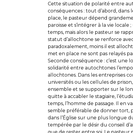
Cette situation de polarité entre a
conséquences : tout d’abord, dans l
place, le pasteur dépend grandemen
paroisse et s’intégrer à la vie local
temps, mais alors le pasteur se rap
statut d’allochtone se renforce ave
paradoxalement, moins il est allochtone
met en place ne sont pas relayés pa
Seconde conséquence : c’est une lo
solidarité entre autochtones l’empor
allochtones. Dans les entreprises 
universités ou les cellules de prison
ensemble et se supporter sur le lon
quitte à accabler le stagiaire, l’étu
temps, l’homme de passage. Il en va
semble préférable de donner tort, p
dans l’Église sur une plus longue 
tempérée par le désir du conseil d’a
que de rester entre soi. Le pasteur