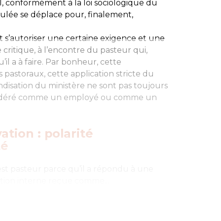
, conformément à la loi sociologique du
oulée se déplace pour, finalement,
t s’autoriser une certaine exigence et une
e critique, à l’encontre du pasteur qui,
’il a à faire. Par bonheur, cette
 pastoraux, cette application stricte du
disation du ministère ne sont pas toujours
nsidéré comme un employé ou comme un
ation : polarité
té
r est pasteur parce qu’il a répondu à une
ation interne reçue comme...