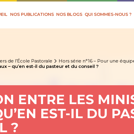
EIL
NOS PUBLICATIONS
NOS BLOGS
QUI SOMMES-NOUS ?
ers de l’École Pastorale
Hors série n°16 – Pour une équipe
x – qu’en est-il du pasteur et du conseil ?
 ENTRE LES MINI
QU’EN EST-IL DU P
L ?