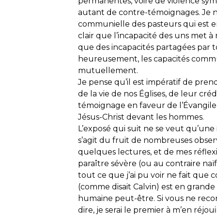
permanentes, voire de violence symb
autant de contre-témoignages. Je ne 
communielle des pasteurs qui est en 
clair que l’incapacité des uns met à 
que des incapacités partagées par t
heureusement, les capacités commun
mutuellement.
Je pense qu’il est impératif de prend
de la vie de nos Églises, de leur créd
témoignage en faveur de l’Évangile,
Jésus-Christ devant les hommes.
L’exposé qui suit ne se veut qu’une i
s’agit du fruit de nombreuses observ
quelques lectures, et de mes réflex
paraître sévère (ou au contraire naïf
tout ce que j’ai pu voir ne fait que
(comme disait Calvin) est en grande
humaine peut-être. Si vous ne recon
dire, je serai le premier à m’en réjou