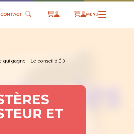
CONTACT
MENU
 qui gagne – Le conseil d’É
STÈRES
ASTEUR ET