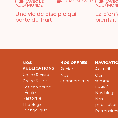
AVEC LE
AVEC
RÉSERVÉ ABONNÉS
MONDE
MON
Une vie de disciple qui
La bienf
porte du fruit
bienfait
NOS
NOS OFFRES
NAVIGATI
PUBLICATIONS
Panier
Accueil
Croire & Vivre
Nos
Qui
Croire & Lire
abonnements
sommes-
nous ?
Les cahiers de
l’École
Nos blogs
Pastorale
Nos
Théologie
publication
Évangélique
Partenaire