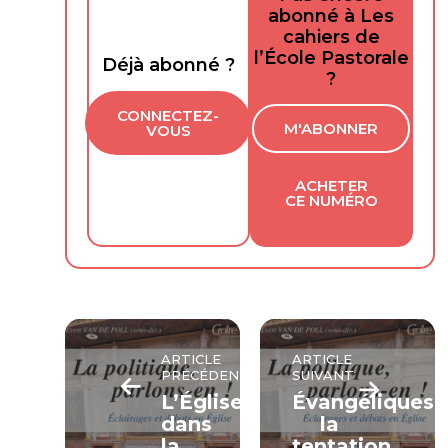
abonné à Les
cahiers de
l’École Pastorale
Déjà abonné ?
?
CONNECTEZ-
M'ABONNER
VOUS
ACHETER
CE NUMÉRO
ARTICLE
ARTICLE
PRÉCÉDENT
SUIVANT
L’Église
Évangéliques,
dans
la
la
tentation