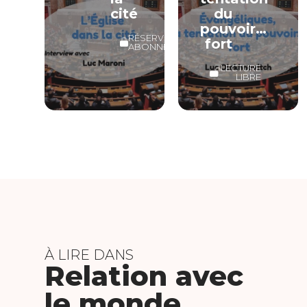
cité
du
pouvoir…
RÉSERVÉ
fort
ABONNÉS
LECTURE
LIBRE
À LIRE DANS
Relation avec
le monde