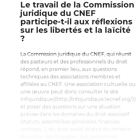
Le travail de la Commission
juridique du CNEF
participe-t-il aux réflexions
sur les libertés et la laïcité
?
La Commission juridique du CNEF, qui réunit
des pasteurs et des professionnels du droit
répond, en premier lieu, aux questions
techniques des associations membres et
affiliées au CNEF. Une association cultuelle ou
une œuvre peut donc consulter le site
Infojuridique
((http://infojuridique.lecnef.org/))
et poser des questions sur une situation
précise dans les domaines du droit associatif
(statuts, assemblées générales, finances,
contrats…), du droit social (statut du ministre
du culte, des stagiaires, des personnels,