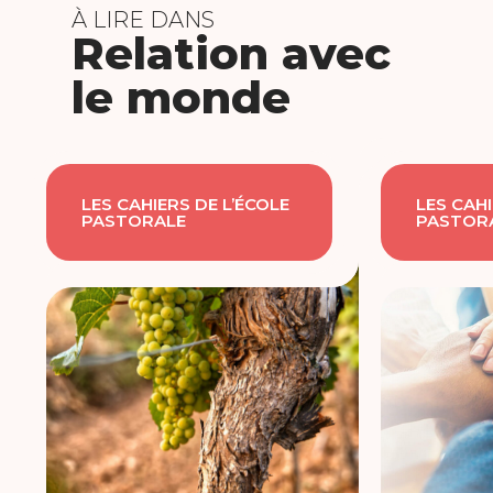
À LIRE DANS
Relation avec
le monde
LES CAHIERS DE L’ÉCOLE
LES CAHI
PASTORALE
PASTOR