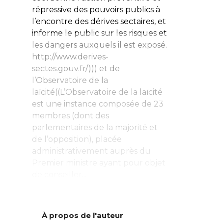
répressive des pouvoirs publics à
l’encontre des dérives sectaires, et
informe le public sur les risques et
les dangers auxquels il est exposé.
http://www.derives-
sectes.gouv.fr/))) et de
l’Observatoire de la
laïcité((L’Observatoire de la laïcité
est une instance composée de 23
membres (dont des
parlementaires de la majorité et
de l’opposition), placée
administrativement auprès du
Premier ministre ayant pour objet
de conseiller...
À propos de l'auteur