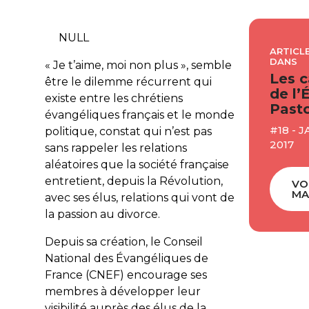
NULL
ARTICLE
DANS
« Je t’aime, moi non plus », semble
Les c
être le dilemme récurrent qui
de l’
existe entre les chrétiens
Pasto
évangéliques français et le monde
#18 - 
politique, constat qui n’est pas
2017
sans rappeler les relations
aléatoires que la société française
entretient, depuis la Révolution,
VO
MA
avec ses élus, relations qui vont de
la passion au divorce.
Depuis sa création, le Conseil
National des Évangéliques de
France (CNEF) encourage ses
membres à développer leur
visibilité auprès des élus de la