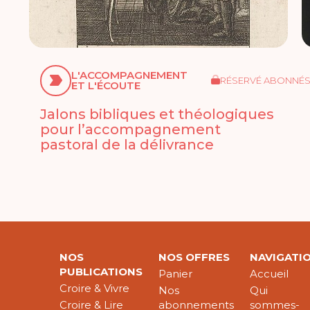
L'ACCOMPAGNEMENT
RÉSERVÉ ABONNÉ
ET L'ÉCOUTE
Jalons bibliques et théologiques
pour l’accompagnement
pastoral de la délivrance
NOS
NOS OFFRES
NAVIGATI
PUBLICATIONS
Panier
Accueil
Croire & Vivre
Nos
Qui
Croire & Lire
abonnements
sommes-