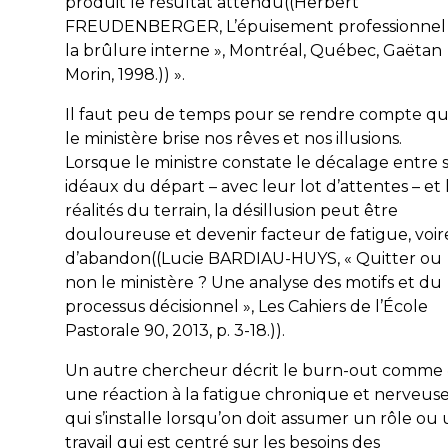
produit le résultat attendu((Herbert
FREUDENBERGER,
L’épuisement professionnel 
la brûlure interne »
, Montréal, Québec, Gaëtan
Morin, 1998.)) ».
Il faut peu de temps pour se rendre compte q
le ministère brise nos rêves et nos illusions.
Lorsque le ministre constate le décalage entre 
idéaux du départ – avec leur lot d’attentes – et 
réalités du terrain, la désillusion peut être
douloureuse et devenir facteur de fatigue, voir
d’abandon((Lucie BARDIAU-HUYS, « Quitter ou
non le ministère ? Une analyse des motifs et du
processus décisionnel »,
Les Cahiers de l’École
Pastorale
90, 2013, p. 3-18.)).
Un autre chercheur décrit le
burn-out
comme 
une réaction à la fatigue chronique et nerveus
qui s’installe lorsqu’on doit assumer un rôle ou
travail qui est centré sur les besoins des