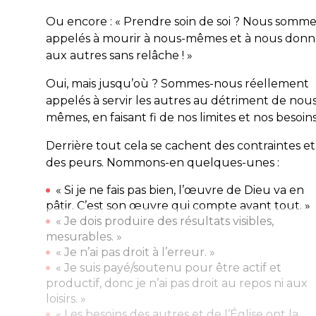
Ou encore : « Prendre soin de soi ? Nous somme
appelés à mourir à nous-mêmes et à nous donn
aux autres sans relâche ! »
Oui, mais jusqu’où ? Sommes-nous réellement
appelés à servir les autres au détriment de nous
mêmes, en faisant fi de nos limites et nos besoins
Derrière tout cela se cachent des contraintes et
des peurs. Nommons-en quelques-unes :
« Si je ne fais pas bien, l’œuvre de Dieu va en
pâtir. C’est son œuvre qui compte avant tout. »
« Je dois produire des résultats visibles,
mesurables. »
« Je n’ai pas droit à l’erreur. »
« Je suis payé/soutenu pour être actif et
productif, donc je n’ai pas droit au repos ni aux
loisirs. »
« Les besoins des autres et de l’Église ont la