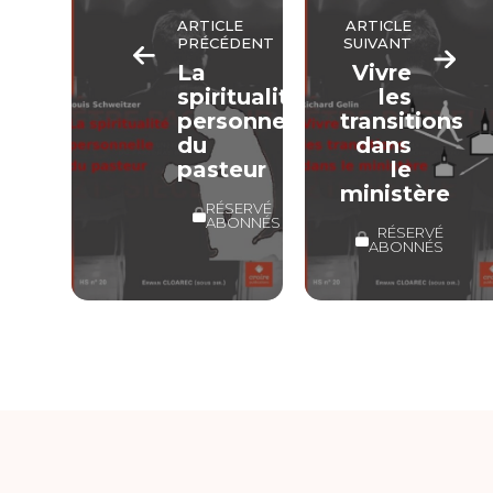
ARTICLE
ARTICLE
PRÉCÉDENT
SUIVANT
La
Vivre
spiritualité
les
personnelle
transitions
du
dans
pasteur
le
ministère
RÉSERVÉ
ABONNÉS
RÉSERVÉ
ABONNÉS