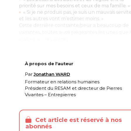
priorité sur mes besoins et ceux de ma famille. »
« Si je ne produis pas, je suis un mauvais servit
et les autres vont m’estimer moins. »
Cette dernière contrainte/peur a beaucoup de
variantes, toutes aussi piégeantes les unes que 
autres : « … les autres...
À propos de l'auteur
Par
Jonathan WARD
Formateur en relations humaines
Président du RESAM et directeur de Pierres
Vivantes – Entrepierres
Cet article est réservé à nos
abonnés