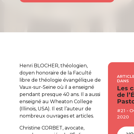
Henri BLOCHER, théologien,
doyen honoraire de la Faculté
ARTICLE
libre de théologie évangélique de
DANS
Vaux-sur-Seine où il a enseigné
Les c
de l’
pendant presque 40 ans. Il a aussi
Pasto
enseigné au Wheaton College
(Illinois, USA). Il est l’auteur de
#21 - 
nombreux ouvrages et articles.
2020
Christine CORBET, avocate,
VO