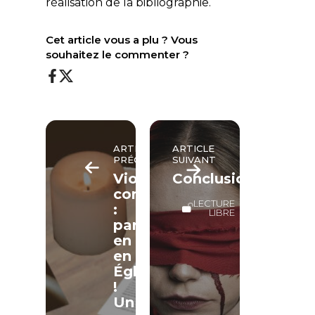
réalisation de la bibliographie.
Cet article vous a plu ? Vous
souhaitez le commenter ?
ARTICLE
ARTICLE
PRÉCÉDENT
SUIVANT
Violences
Conclusion
conjugales
LECTURE
:
LIBRE
parlons-
en
en
Église
!
Un