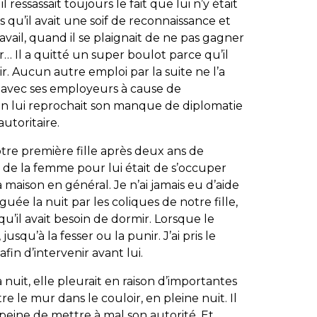
l ressassait toujours le fait que lui n’y était
ris qu’il avait une soif de reconnaissance et
travail, quand il se plaignait de ne pas gagner
r… Il a quitté un super boulot parce qu’il
ir. Aucun autre emploi par la suite ne l’a
tés avec ses employeurs à cause de
n lui reprochait son manque de diplomatie
utoritaire.
otre première fille après deux ans de
le de la femme pour lui était de s’occuper
maison en général. Je n’ai jamais eu d’aide
iguée la nuit par les coliques de notre fille,
et qu’il avait besoin de dormir. Lorsque le
 jusqu’à la fesser ou la punir. J’ai pris le
fin d’intervenir avant lui.
la nuit, elle pleurait en raison d’importantes
re le mur dans le couloir, en pleine nuit. Il
s peine de mettre à mal son autorité. Et