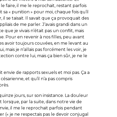
 faire, il me le reprochait, restant parfois
t sa « punition » pour moi, chaque fois qu’il
l se taisait. Il savait que ça provoquait des
uppliais de me parler. J’avais grandi dans un
e que je vivais n’était pas un conflit, mais
e. Pour en revenir à nos filles, peu avant
 les avoir toujours couvées, en me levant au
i, mais je n’allais pas forcément les voir, je
tection contre lui, mais ça bien sûr, je ne le
vait envie de rapports sexuels et moi pas. Ça a
sarienne, et qu’il n’a pas compris
près.
 quinze jours, sur son insistance. La douleur
 lorsque, par la suite, dans notre vie de
envie, il me le reprochait parfois pendant
er (« je ne respectais pas le devoir conjugal