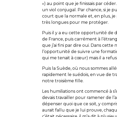
») au point que je finissais par céder
un viol conjugal. Par chance, si je pu
court que la normale et, en plus, je 
très longues pour me protéger.
Puis il y a eu cette opportunité d
de France, puis carrément à l’étrange
que j’ai fini par dire oui. Dans cette
l’opportunité de suivre une formatio
qui me tenait à cœur) mais il a refus
Puis la Suède, où nous sommes allés,
rapidement le suédois, en vue de tra
notre troisième fille.
Les humiliations ont commencé à s’in
devais travailler pour ramener de l
dépenser quoi que ce soit, y compris
aurait fallu que je lui prouve, chaq
c’était nécessaire, il m’a dit à plusi