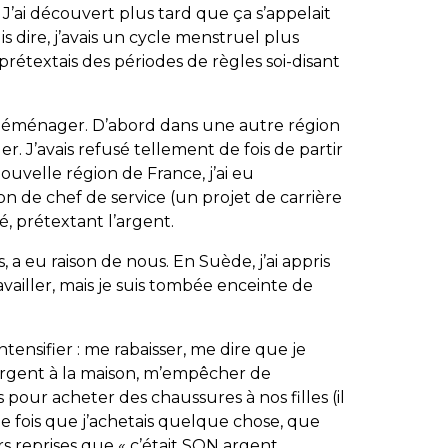
. J’ai découvert plus tard que ça s’appelait
is dire, j’avais un cycle menstruel plus
prétextais des périodes de règles soi-disant
e déménager. D’abord dans une autre région
r. J’avais refusé tellement de fois de partir
 nouvelle région de France, j’ai eu
n de chef de service (un projet de carrière
é, prétextant l’argent.
 a eu raison de nous. En Suède, j’ai appris
vailler, mais je suis tombée enceinte de
tensifier : me rabaisser, me dire que je
’argent à la maison, m’empêcher de
 pour acheter des chaussures à nos filles (il
ue fois que j’achetais quelque chose, que
eurs reprises que « c’était SON argent