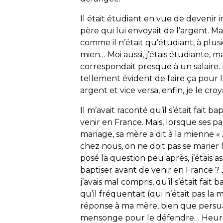
Il était étudiant en vue de devenir 
père qui lui envoyait de l’argent. Mais
comme il n’était qu’étudiant, à plusi
mien… Moi aussi, j’étais étudiante, m
correspondait presque à un salaire. 
tellement évident de faire ça pour l
argent et vice versa, enfin, je le croya
Il m’avait raconté qu’il s’était fait b
venir en France. Mais, lorsque ses
mariage, sa mère a dit à la mienne « J
chez nous, on ne doit pas se marier 
posé la question peu après, j’étais a
baptiser avant de venir en France ? J
j’avais mal compris, qu’il s’était fait
qu’il fréquentait (qui n’était pas l
réponse à ma mère, bien que persua
mensonge pour le défendre… Heure