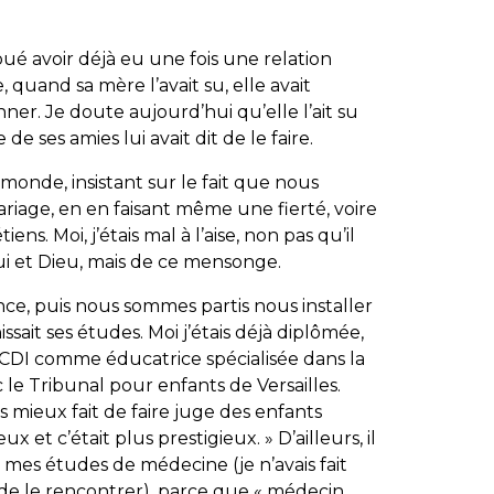
oué avoir déjà eu une fois une relation
e, quand sa mère l’avait su, elle avait
r. Je doute aujourd’hui qu’elle l’ait su
de ses amies lui avait dit de le faire.
 monde, insistant sur le fait que nous
ariage, en en faisant même une fierté, voire
s. Moi, j’étais mal à l’aise, non pas qu’il
 lui et Dieu, mais de ce mensonge.
e, puis nous sommes partis nous installer
issait ses études. Moi j’étais déjà diplômée,
 CDI comme éducatrice spécialisée dans la
 le Tribunal pour enfants de Versailles.
s mieux fait de faire juge des enfants
 et c’était plus prestigieux. » D’ailleurs, il
 mes études de médecine (je n’avais fait
 de le rencontrer), parce que « médecin,