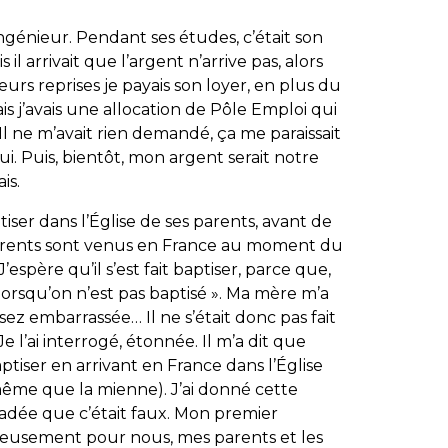
ingénieur. Pendant ses études, c’était son
 il arrivait que l’argent n’arrive pas, alors
eurs reprises je payais son loyer, en plus du
ais j’avais une allocation de Pôle Emploi qui
Il ne m’avait rien demandé, ça me paraissait
ui. Puis, bientôt, mon argent serait notre
is.
aptiser dans l’Église de ses parents, avant de
 parents sont venus en France au moment du
’espère qu’il s’est fait baptiser, parce que,
lorsqu’on n’est pas baptisé ». Ma mère m’a
ssez embarrassée… Il ne s’était donc pas fait
e l’ai interrogé, étonnée. Il m’a dit que
 baptiser en arrivant en France dans l’Église
a même que la mienne). J’ai donné cette
dée que c’était faux. Mon premier
usement pour nous, mes parents et les