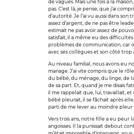
de vagues. Mais une fois à la maison, i
pas. C’est là, je pense, que j’ai comp
d’autorité. Je l’ai vu aussi dans son 
assez d’argent, de ne pas être leade
estimait ne pas avoir assez de pouvo
satisfait, il a même eu des difficul
problèmes de communication, car o
avec ses collègues et son côté trop a
Au niveau familial, nous avons eu n
mariage. J’ai vite compris que le rô
du bébé, du ménage, du linge, de la 
de sa part. Et, quand je me disais fat
il me rappelait que, lui, travaillait, 
bébé pleurait, il se fâchait après elle,
parti de me lever au moindre pleur a
Vers trois ans, notre fille a eu peur 
angoisses. Il la punissait debout cont
m’était impossible d’intervenir, sou