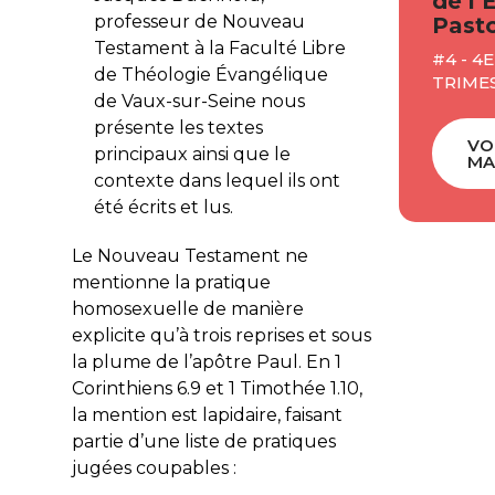
de l’
professeur de Nouveau
Pasto
Testament à la Faculté Libre
#4 - 4E
de Théologie Évangélique
TRIME
de Vaux-sur-Seine nous
présente les textes
VO
principaux ainsi que le
MA
contexte dans lequel ils ont
été écrits et lus.
Le Nouveau Testament ne
mentionne la pratique
homosexuelle de manière
explicite qu’à trois reprises et sous
la plume de l’apôtre Paul. En 1
Corinthiens 6.9 et 1 Timothée 1.10,
la mention est lapidaire, faisant
partie d’une liste de pratiques
jugées coupables :