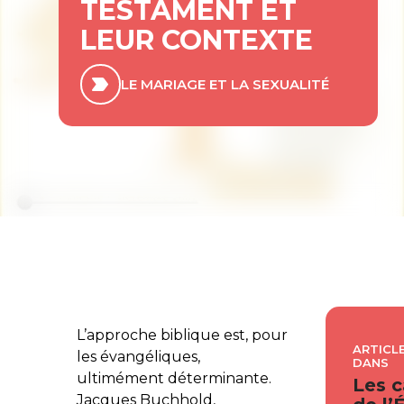
TESTAMENT ET
LEUR CONTEXTE
LE MARIAGE ET LA SEXUALITÉ
L’approche biblique est, pour
ARTICLE
les évangéliques,
DANS
ultimément déterminante.
Les c
Jacques Buchhold,