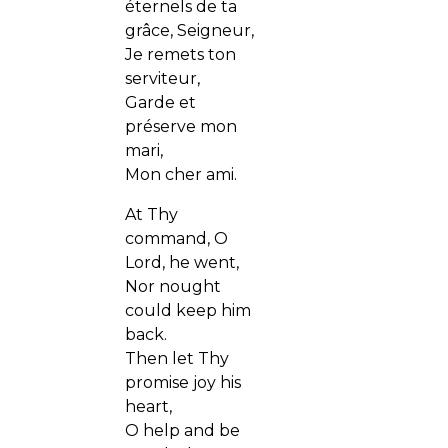
éternels de ta
grâce, Seigneur,
Je remets ton
serviteur,
Garde et
préserve mon
mari,
Mon cher ami.
At Thy
command, O
Lord, he went,
Nor nought
could keep him
back.
Then let Thy
promise joy his
heart,
O help and be