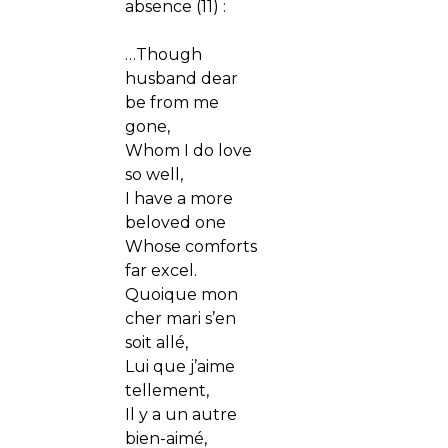
absence (11) :
…Though
husband dear
be from me
gone,
Whom I do love
so well,
I have a more
beloved one
Whose comforts
far excel.
Quoique mon
cher mari s’en
soit allé,
Lui que j’aime
tellement,
Il y a un autre
bien-aimé,