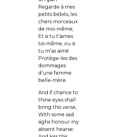
Regarde à mes
petits bébés, les
chers morceaux
de moi-même,
Et si tu t’aimes
toi-même, ou si
tu m’as aimé
Protège-les des
dommages
d’une femme
belle-mère.
And if chance to
thine eyes shall
bring this verse,
With some sad
sighs honour my
absent hearse;
And kiss this