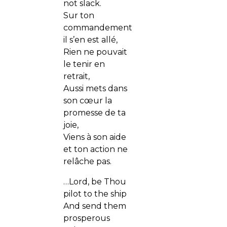
not slack.
Sur ton
commandement
il s’en est allé,
Rien ne pouvait
le tenir en
retrait,
Aussi mets dans
son cœur la
promesse de ta
joie,
Viens à son aide
et ton action ne
relâche pas.
…Lord, be Thou
pilot to the ship
And send them
prosperous