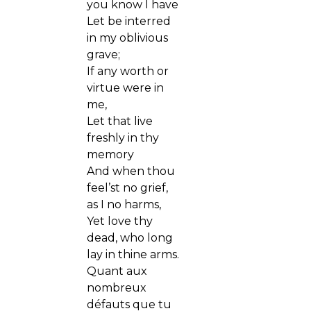
you know I have
Let be interred
in my oblivious
grave;
If any worth or
virtue were in
me,
Let that live
freshly in thy
memory
And when thou
feel’st no grief,
as I no harms,
Yet love thy
dead, who long
lay in thine arms.
Quant aux
nombreux
défauts que tu