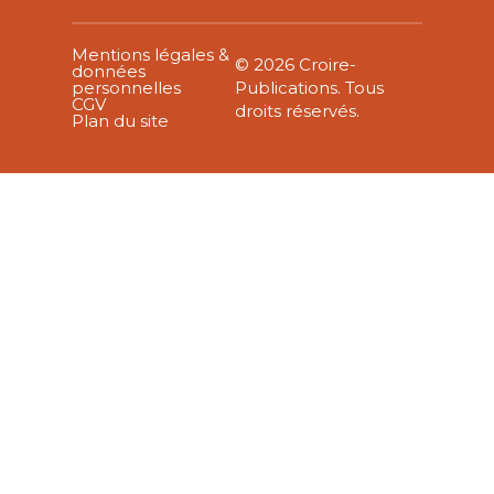
Mentions légales &
© 2026 Croire-
données
personnelles
Publications. Tous
CGV
droits réservés.
Plan du site