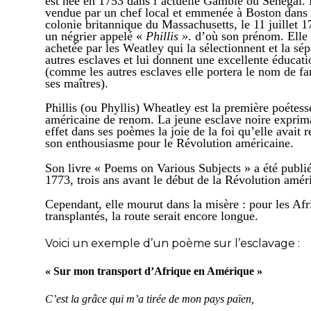
est née en
1753
dans l’actuelle Gambie ou Sénégal.
vendue par un chef loc
a
l et emmenée à
Boston
dans 
colonie britannique du
Massachusetts,
le 11 juillet 1
un négrier
appelé «
Phillis »
. d’où son prénom.
Elle 
achetée par les Weatley qui la
sélectionnent et la
sép
autres esclaves et lui donnent une
excellente
éducati
(
comme les autres esclaves elle portera le nom de fa
ses maîtres).
Phillis
(
ou Phyllis
)
Wheatley est la première poétess
américaine de renom.
La jeune esclave noire exprim
effet dans ses poèmes la joie de la foi qu’elle avait r
son enthousiasme pour le Révolution américaine.
Son livre « Poems on Various Subjects »
a été
publi
1773, trois ans avant le début de la Révolution amér
Cependant, elle mourut dans la misère : pour les Afr
transplantés, la route serait encore longue.
Voici un exemple d’un poème sur l’esclavage :
« Sur mon transport d’Afrique en Amérique »
C’est la grâce qui m’a tirée de mon pays païen,