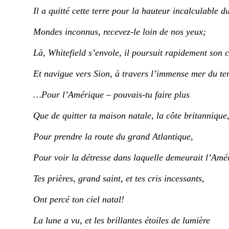
Il a quitté cette terre pour la hauteur
in
calc
u
lable
d
Mondes inconnus, recevez-le
loin de
nos yeux;
Là,
W
hitefield
s’envole
, il poursuit rapidement son 
Et navigue vers Sion, à travers l’
immense
mer d
u te
…Pour l’Amérique – pouvais-tu faire plus
Que de quitter ta maison natale, la côte britannique
Pour prendre la route du grand Atlantique,
Pour voir la détresse dans laquelle demeur
ait
l’Amé
Tes prières, grand saint, et tes cris incessants,
Ont
percé ton ciel natal!
La lune a vu, et les brillantes étoiles de lumière