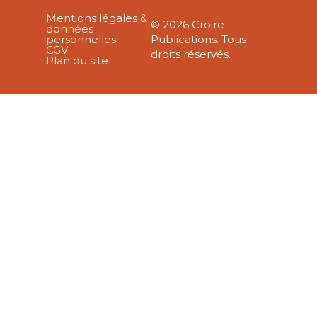
Mentions légales &
© 2026 Croire-
données
personnelles
Publications. Tous
CGV
droits réservés.
Plan du site