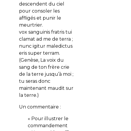
descendent du ciel
pour consoler les
affligés et punir le
meurtrier.
vox sanguinis fratris tui
clamat ad me de terra ;
nunc igitur maledictus
eris super terram.
(Genèse, La voix du
sang de ton frère crie
de la terre jusqu’à moi ;
tu seras donc
maintenant maudit sur
la terre.)
Un commentaire :
« Pour illustrer le
commandement