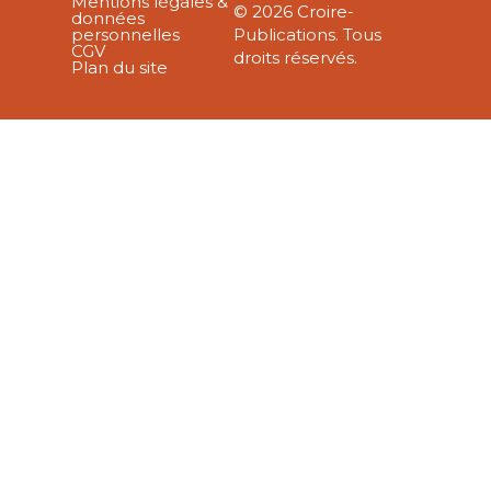
Mentions légales &
© 2026 Croire-
données
personnelles
Publications. Tous
CGV
droits réservés.
Plan du site