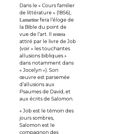
Dans le « Cours familier
de littérature »
(1856)
,
fera l’éloge de
L
amartine
la Bible du point de
vue de l’art. Il
r
estera
attiré par le livre de Job
(voir « les touchantes
allusions bibliques »
dans notamment dans
« Jocelyn »). Son
œuvre est parsemée
d’allusions aux
P
saumes de David,
et
aux
écrits
de Salomon.
« Job est le témoin des
jours sombres,
Salomon est le
compagnon des