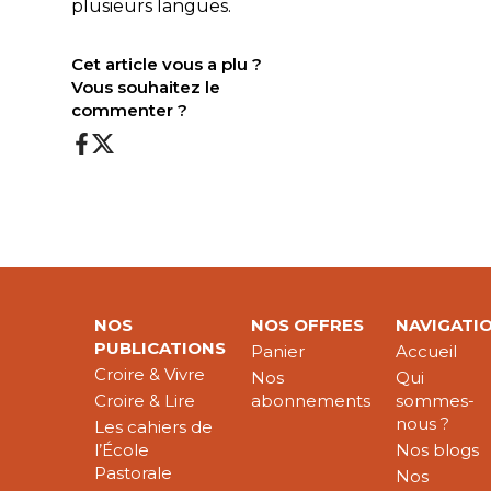
plusieurs langues.
Cet article vous a plu ?
Vous souhaitez le
commenter ?
NOS
NOS OFFRES
NAVIGATI
PUBLICATIONS
Panier
Accueil
Croire & Vivre
Nos
Qui
Croire & Lire
abonnements
sommes-
nous ?
Les cahiers de
l’École
Nos blogs
Pastorale
Nos