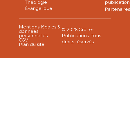
Théologie
publication
Évangélique
Partenaire
Mentions légales &
© 2026 Croire-
données
personnelles
Publications. Tous
CGV
droits réservés.
Plan du site