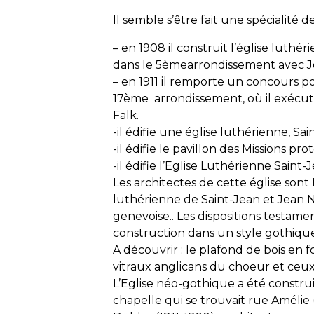
Il semble s’être fait une spécialité 
– en 1908 il construit l’église luthé
dans le 5èmearrondissement avec J
– en 1911 il remporte un concours po
17ème arrondissement, où il exécute 
Falk.
-il édifie une église luthérienne, Sa
-il édifie le pavillon des Missions pr
-il édifie l’Eglise Luthérienne Saint
Les architectes de cette église so
luthérienne de Saint-Jean et Jean N
genevoise.. Les dispositions testam
construction dans un style gothique
A découvrir : le plafond de bois en 
vitraux anglicans du choeur et ceux
L’Eglise néo-gothique a été constr
chapelle qui se trouvait rue Amélie (