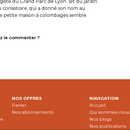
agiste du Grand Parc de Lyon (et du jardin
consistoire, qui a donné son nom au
ne petite maison à colombages semble
tez le commenter ?
NOS OFFRES
NAVIGATION
Panier
Accueil
Nos abonnements
Qui sommes-nous
le
Nos blogs
Nos publications