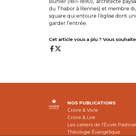
Bühler (1811-1890), architecte pays
du Thabor à Rennes) et membre du 
square qui entoure l’église dont u
garder l’entrée.
Cet article vous a plu ? Vous souhai
NOS PUBLICATIONS
Croire & Vivre
Croire & Lire
Les cahiers de l’École Pastora
Théologie Évangélique