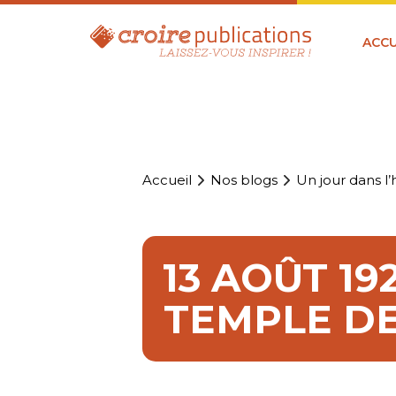
ACCU
Accueil
Nos blogs
Un jour dans l’h
13 AOÛT 19
TEMPLE DE