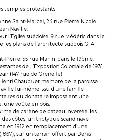
des temples protestants :
rienne Saint-Marcel, 24 rue Pierre Nicole
ean Naville.
ur l’Eglise suédoise, 9 rue Médéric dans le
les plans de l’architecte suédois G. A.
int-Pierre, 55 rue Manin dans le 19ème.
otestantes de l’Exposition Coloniale de 1931
-Jean (147 rue de Grenelle)
nt Henri Chauquet membre de la paroisse
aville lui-même issu d’une famille
entaires du donataire imposaient une
, une voûte en bois.
forme de carène de bateau inversée, les
 des côtés, un triptyque scandinave.
uite en 1912 en remplacement d’une
1867), sur un terrain offert par Denis