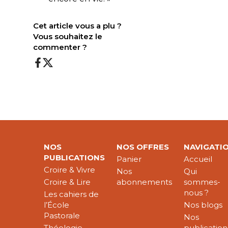
Cet article vous a plu ?
Vous souhaitez le
commenter ?
NOS
NOS OFFRES
NAVIGATI
PUBLICATIONS
Panier
Accueil
Croire & Vivre
Nos
Qui
Croire & Lire
abonnements
sommes-
nous ?
Les cahiers de
l’École
Nos blogs
Pastorale
Nos
Théologie
publication