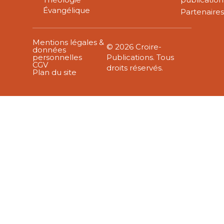
Évangélique
Partenaire
Mentions légales &
© 2026 Croire-
données
personnelles
Publications. Tous
CGV
droits réservés.
Plan du site