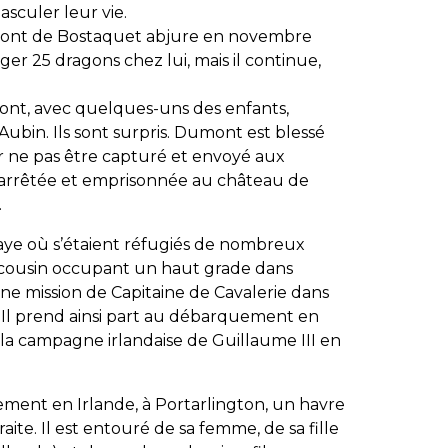
asculer leur vie.
umont de Bostaquet abjure en novembre
ger 25 dragons chez lui, mais il continue,
ont, avec quelques-uns des enfants,
bin. Ils sont surpris. Dumont est blessé
r ne pas être capturé et envoyé aux
st arrêtée et emprisonnée au château de
.
a Haye où s’étaient réfugiés de nombreux
n cousin occupant un haut grade dans
 une mission de Capitaine de Cavalerie dans
Il prend ainsi part au débarquement en
 la campagne irlandaise de Guillaume III en
ment en Irlande, à Portarlington, un havre
aite. Il est entouré de sa femme, de sa fille