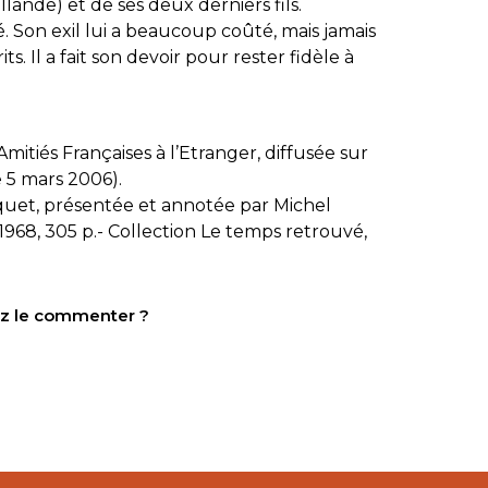
ollande) et de ses deux derniers fils.
té. Son exil lui a beaucoup coûté, mais jamais
s. Il a fait son devoir pour rester fidèle à
itiés Françaises à l’Etranger, diffusée sur
 5 mars 2006).
uet, présentée et annotée par Michel
 1968, 305 p.- Collection Le temps retrouvé,
tez le commenter ?