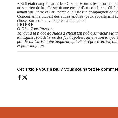
« Et il était compté parmi les Onze ». Hormis les informatio
ne sait rien de lui. Ce serait une erreur d’en conclure qu’i
autant sur Pierre et Paul parce que Luc (un compagnon de voy
Concernant la plupart des autres apôtres (ceux appartenant 
choses
sur leur activité
après la Pentecôte.
PRIÈRE
Ô Dieu Tout-Puissant,
Toi
qui à la place de Judas a choisi
ton
fidèle serviteur Matt
ton
Église,
soit
délivrée des faux apôtres,
qu’elle
soit toujour
par Jésus-Christ notre Seigneur, qui vit et règne avec
toi
, da
et pour toujours.
———————————————————————
Cet article vous a plu ? Vous souhaitez le comme