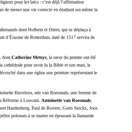
igieux pour les laïcs : c’est déjà l’affirmation
acun de mener une vie correcte en étudiant soi-même la
s allemands dont Holbein et Dürer, qui se déplaça à
ait d’Érasme de Rotterdam, daté de 1517 servira de
, dont
Catherine Metsys
, la sœur du peintre ont été
la cathédrale pour avoir lu la Bible et son mari, le
t décroché dans une église une peinture représentant le
ntoinette Haveloos, née van Roesma
ls
, une femme de
 la Réforme à Louvain.
Antoinette van Roesmals
,
rt Hardenberg, Paul de Rovere, Goris Stockx, Joos
rêtre polonais à
se marier
en épousant la flamande