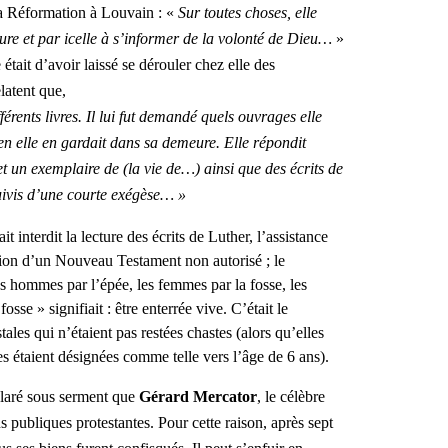
a Réformation à Louvain : «
Sur toutes choses, elle
iture et par icelle à s’informer de la volonté de Dieu…
»
e
était d’avoir laissé se dérouler chez elle des
latent que,
érents livres. Il lui fut demandé quels ouvrages elle
ien elle en gardait dans sa demeure. Elle répondit
et un exemplaire de (la vie de…) ainsi que des écrits de
suivis d’une courte exégèse… »
 interdit la lecture des écrits de Luther, l’assistance
ion d’un Nouveau Testament non autorisé ; le
s hommes par l’épée, les femmes par la fosse, les
sse » signifiait : être enterrée vive. C’était le
ales qui n’étaient pas restées chastes (alors qu’elles
es étaient désignées comme telle vers l’âge de 6 ans).
claré sous serment que
Gérard Mercator
, le célèbre
s publiques protestantes. Pour cette raison, après sept