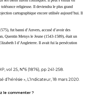
s ses biens furent confisqués. Il peut s’enfuir en
olérance religieuse. Il deviendra le plus grand
jection cartographique encore utilisée aujourd’hui. Il
1575), fut
banni
d’Anvers, accusé d’avoir des
Jan, Quentin Metsys le Jeune (1543-1589), était un
’Elizabeth I d’Angleterre. Il avait fui la persécution
P, vol 25, N°6 (1876), pp 241-258.
é d’hérésie », L’Indicateur, 18 mars 2020.
tez le commenter ?