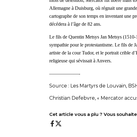
mois de détention, Mercator fut libéré mais tou
Allemagne à Duisburg, où régnait une grande t
cartographe de son temps en inventant une pro
décédera à l’âge de 82 ans.
Le fils de Quentin Metsys Jan Metsys (1510-
sympathie pour le protestantisme. Le fils de 
artiste de la cour Tudor, et le portrait crible d
religieuse qui sévissait à Anvers.
——————-
Source : Les Martyrs de Louvain, BSH
Christian Defebvre, « Mercator accus
Cet article vous a plu ? Vous souhai