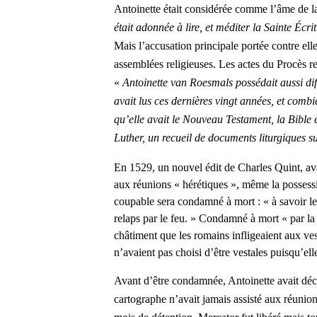
Antoinette
était considérée comme l’âme de l
était adonnée à lire, et méditer la Sainte Écr
Mais l’accusation principale portée contre
ell
assemblées religieuses. L
es actes du
Procès re
«
Antoinette van Roesmals possédait aussi diff
avait lus ces dernières vingt années, et comb
qu’elle avait le Nouveau Testament, la Bible 
Luther, un recueil de documents liturgiques 
En 1529, un nouvel édit de Charles Quint, avait
aux réunions « hérétiques », même la possess
coupable sera condamné à mort : « à savoir le
relaps par le feu. » Condamné à mort « par la fo
châtiment que les romains infligeaient aux vest
n’avaient pas choisi d’être vestales puisqu’ell
Avant d’être condamnée, Antoinette avait dé
cartographe n’avait jamais assisté aux réunion