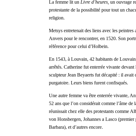
La femme lit un
Livre d’heures,
un ouvrage rel
protestante de la possibilité pour tout un ch
religion.
Metsys
entretenait des liens avec les peintre
Anvers pour le rencontrer, en 1520.
Son portr
référence pour celui d’Holbein.
En 1543, à Louvain, 42 habitants de Louvain
arrêtés. Catherine fut enterrée vivante devant 
sculpteur Jean Beyaerts fut décapité : il avai
purgatoire. Leurs biens furent confisqués.
Une autre femme va être enterrée vivante, A
52 ans que l’on considérait comme l’âme de
réunissait chez elle des
protestants
comme Albe
von Honsbergen, Johannes a Lasco (premier p
Barbara), et d’autres encore.