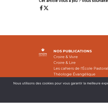
Cet article vous a plu ? Vous souhai
NOS PUBLICATIONS
Croire & Vivre
Croire & Lire
Les cahiers de l’École Pastora
Théologie Évangélique
Nous utilisons des cookies pour vous garantir la meilleure exp
Mentions légal
CGV
Plan du site