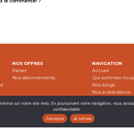
tez le commenter ?
NOS OFFRES
NAVIGATION
Panier
Accueil
Nos abonnements
Qui sommes-nous
le
Nos blogs
Nos publications
Partenaires
érience sur notre site web. En poursuivant votre navigation, vous accep
confidentialité.
J'accepte
Je refuse
es & données personnelles
© 2026 Croire-Publications. Tous 