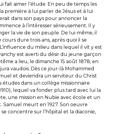
ui fait aimer l’étude. En peu de temps les
la première à lui parler de Jésus et à lui
nerait dans son pays pour annoncer la
mmence à l’intéresser sérieusement. Il y
ger la vie de son peuple. De lui-même, il
ours dure trois ans, après quoi il se
’influence du milieu dans lequel il vit y est
anchy est averti du désir du jeune garçon
tême a lieu, le dimanche 15 août 1878, en
 le jura vaudois. Dès ce jour-là Mohammed
muel et deviendra un serviteur du Christ
s études dans un collège missionnaire
910), lequel va fonder plus tard avec lui la
e, une mission en Nubie avec école et un
ut. Samuel meurt en 1927. Son oeuvre
se concentre sur l’hôpital et la diaconie,