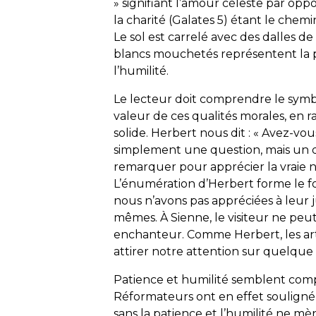
» signifiant l’amour céleste par oppo
la charité (Galates 5) étant le chemin
Le sol est carrelé avec des dalles d
blancs mouchetés représentent la pa
l’humilité.
Le lecteur doit comprendre le symb
valeur de ces qualités morales, en 
solide. Herbert nous dit : « Avez-v
simplement une question, mais un 
remarquer pour apprécier la vraie 
L’énumération d’Herbert forme le f
nous n’avons pas appréciées à leur j
mêmes. À Sienne, le visiteur ne pe
enchanteur. Comme Herbert, les ar
attirer notre attention sur quelque
Patience et humilité semblent comp
Réformateurs ont en effet souligné l
sans la patience et l’humilité ne mène