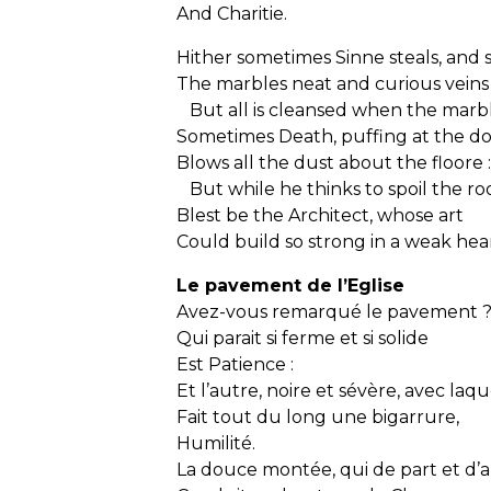
And Charitie.
Hither sometimes Sinne steals, and s
The marbles neat and curious veins 
But all is cleansed when the marb
Sometimes Death, puffing at the do
Blows all the dust about the floore 
But while he thinks to spoil the r
Blest be the Architect, whose art
Could build so strong in a weak hear
Le pavement de l’Eglise
Avez-vous remarqué le pavement ?
Qui parait si ferme et si solide
Est Patience :
Et l’autre, noire et sévère, avec laq
Fait tout du long une bigarrure,
Humilité.
La douce montée, qui de part et d’