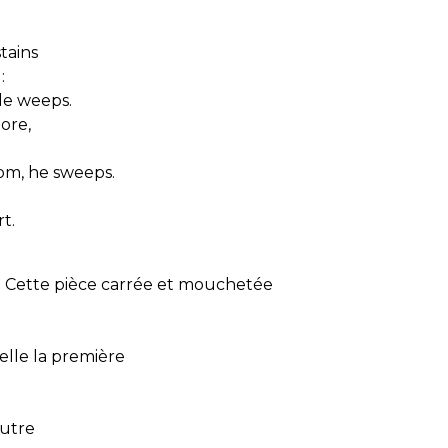
tains
:
le weeps.
ore,
:
oom, he sweeps.
t.
 Cette pièce carrée et mouchetée
uelle la première
autre