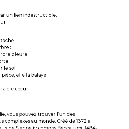
par un lien indestructible,
our
entache
bre :
rbre pleure,
orte,
 le sol.
pièce, elle la balaye,
n faible cœur.
lie, vous pouvez trouver l’un des
plus complexes au monde. Créé de 1372 à
tueux de Sienne (y compris Beccafumi (1484-