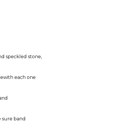
nd speckled stone,
rewith each one
hand
e sure band