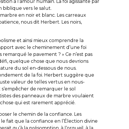
sition à l’amour humain. La foi agissante par
 biblique vers le salut.
e marbre en noir et blanc. Les carreaux
tience, nous dit Herbert. Les noirs,
olisme et ainsi mieux comprendre la
rapport avec le cheminement d’une foi
ous remarqué le pavement ? » Ce n’est pas
défi, quelque chose que nous devrions
nature du sol en-dessous de nous.
ondement de la foi. Herbert suggère que
uste valeur de telles vertus en nous-
ut s’empêcher de remarquer le sol
tistes des panneaux de marbre voulaient
 chose qui est rarement apprécié.
oser le chemin de la confiance. Les
e fait que la confiance en l’Élection divine
rait qu’à la présomption, à l’orgueil, à la