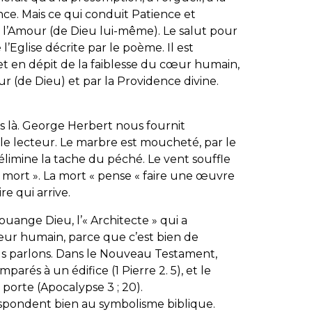
ance. Mais ce qui conduit Patience et
et l’Amour (de Dieu lui-même). Le salut pour
l’Eglise décrite par le poème. Il est
et en dépit de la faiblesse du cœur humain,
ur (de Dieu) et par la Providence divine.
s là. George Herbert nous fournit
le lecteur. Le marbre est moucheté, par le
 élimine la tache du péché. Le vent souffle
 « mort ». La mort « pense « faire une œuvre
re qui arrive.
louange Dieu, l’« Architecte » qui a
 cœur humain, parce que c’est bien de
us parlons. Dans le Nouveau Testament,
arés à un édifice (1 Pierre 2. 5), et le
orte (Apocalypse 3 ; 20).
espondent bien au symbolisme biblique.