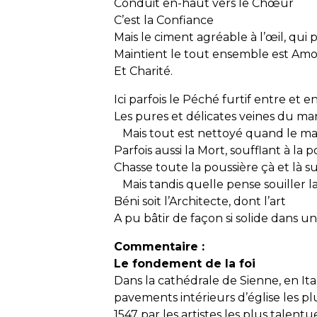
Conduit en-haut vers le Chœur
C’est la Confiance
Mais le ciment agréable à l’œil, qui 
Maintient le tout ensemble est Am
Et Charité.
Ici parfois le Péché furtif entre et 
Les pures et délicates veines du mar
Mais tout est nettoyé quand le ma
Parfois aussi la Mort, soufflant à la p
Chasse toute la poussière çà et là sur
Mais tandis quelle pense souiller la 
Béni soit l’Architecte, dont l’art
A pu bâtir de façon si solide dans u
Commentaire :
Le fondement de la foi
Dans la cathédrale de Sienne, en Ita
pavements intérieurs d’église les 
1547 par les artistes les plus talen