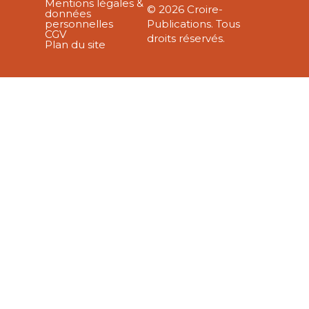
Mentions légales &
© 2026 Croire-
données
personnelles
Publications. Tous
CGV
droits réservés.
Plan du site