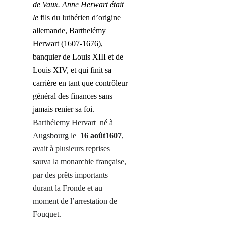
de Vaux. Anne Herwart était
l
e
fils d
u
luthérien d’origine
allemande, Barthelémy
Herwart (1607-1676),
banquier de Louis XIII et de
Louis XIV, et qui finit sa
carrière en tant que contrôleur
général des finances sans
jamais renier sa foi.
Barthélemy Hervart
né à
Augsbourg le
16 août1607
,
avait à
plusieurs reprises
sauva la monarchie française,
par des prêts importants
durant la Fronde et au
moment de l’arrestation de
Fouquet.