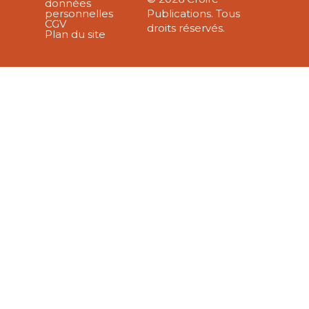
données
personnelles
Publications. Tous
CGV
droits réservés.
Plan du site