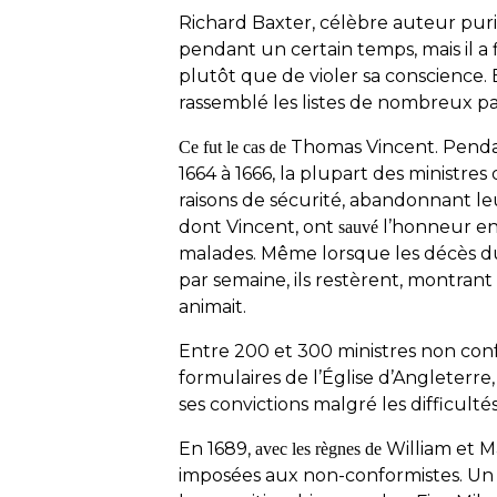
Richard Baxter, célèbre auteur purit
pendant un certain temps, mais il 
plutôt que de violer sa conscience
rassemblé les listes de nombreux pas
Thomas Vincent. Pendan
Ce fut le cas de
1664 à 1666, la plupart des ministres 
raisons de sécurité, abandonnant le
dont Vincent, ont
l’honneur en 
sauvé
malades. Même lorsque les décès d
par semaine, ils restèrent, montrant 
animait.
Entre 200 et 300 ministres non conf
formulaires de l’Église d’Angleterre,
ses convictions malgré les difficulté
En 1689,
William et Ma
avec les règnes de
imposées aux non-conformistes. Un 