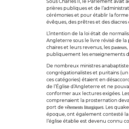
Sous Charles II, le Parlement avait 
prières publiques et de l’administra
cérémonies et pour établir la forme 
évêques, des prêtres et des diacres d
L’intention de la loi était de normali
Angleterre sous le livre révisé de 
chaires et leurs revenus, les p
,
asteurs
publiquement les enseignements de 
De nombreux ministres anabaptistes
congrégationalistes et puritains (u
ces catégories) étaient en désaccor
de l’Église d’Angleterre et ne pouv
conformer aux lectures exigées. Le
comprenaient la prosternation devan
port de
s. Les quake
vêtements liturgique
époque, ont également contesté la lo
l’église établie est devenu connu 