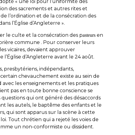
adopté « une loi pour l’uniformité des
tion des sacrements et autres rites et
de l’ordination et de la consécration des
ans l’Église d’Angleterre ».
ser le culte et la consécration des p
en
asteurs
la prière commune . Pour conserver leurs
 les vicaires, devaient approuver
l’Église d’Angleterre avant le 24 août.
, presbytériens, indépendants,
n certain chevauchement existe au sein de
d avec les enseignements et les pratiques
aient pas en toute bonne conscience se
s questions qui ont généré des désaccords
t les autels, le baptême des enfants et le
rs, qui sont apparus sur la scène à cette
i. Tout chrétien qui a rejeté les voies de
comme un non-conformiste ou dissident.