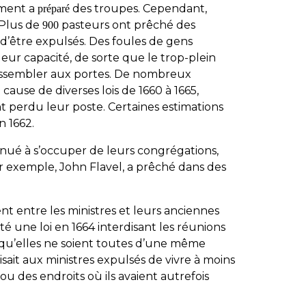
ement a
des troupes. Cependant,
préparé
 Plus de
pasteurs ont prêché des
900
d’être expulsés. Des foules de gens
leur capacité, de sorte que le trop-plein
 rassembler aux portes. De nombreux
 cause de diverses lois de 1660 à 1665,
nt perdu leur poste. Certaines estimations
n 1662.
inué à s’occuper de leurs congrégations,
ar exemple, John Flavel, a prêché dans des
ent entre les ministres et leurs anciennes
é une loi en 1664 interdisant les réunions
 qu’elles ne soient toutes d’une même
disait aux ministres expulsés de vivre à moins
 ou des endroits où ils avaient autrefois