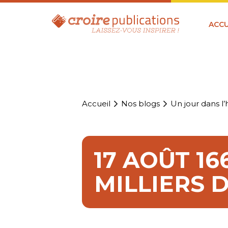
ACCU
Accueil
Nos blogs
Un jour dans l’h
17 AOÛT 1
MILLIERS 