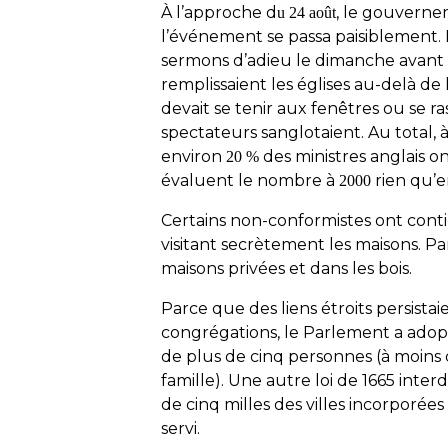
À l’approche d
, le gouvern
u 24 août
l’événement se passa paisiblement.
sermons d’adieu le dimanche avant 
remplissaient les églises au-delà de 
devait se tenir aux fenêtres ou se
spectateurs sanglotaient. Au total, à
environ
des ministres anglais o
20 %
évaluent le nombre à
rien qu’e
2000
Certains non-conformistes ont cont
visitant secrètement les maisons. P
maisons privées et dans les bois.
Parce que des liens étroits persistai
congrégations, le Parlement a adopt
de plus de cinq personnes (à moins
famille). Une autre loi de 1665 inter
de cinq milles des villes incorporées
servi.