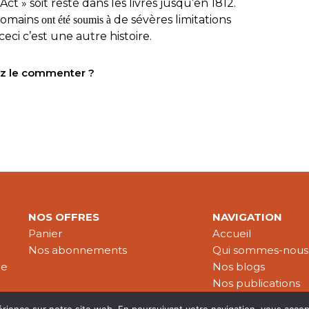
Act » soit resté dans les livres jusqu’en 1812.
 romains
de sévères limitations
ont été soumis à
ceci c’est une autre histoire.
tez le commenter ?
NOS OFFRES
NAVIGATION
Panier
Accueil
Nos abonnements
Qui sommes-nous
le
Nos blogs
Nos publications
Partenaires