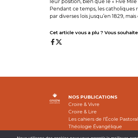
leur position, bien que le « Five Mile 
Pendant ce temps, les catholiques
par diverses lois jusqu’en 1829, mais 
Cet article vous a plu ? Vous souhai
NOS PUBLICATIONS
Croire & Vivre
Croire & Lire
Les cahiers de l’École Pastora
Théologie Évangélique