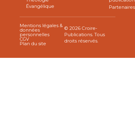
Évangélique
Partenaire
Mentions légales &
© 2026 Croire-
données
personnelles
Publications. Tous
CGV
droits réservés.
Plan du site