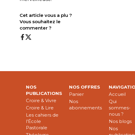
Cet article vous a plu ?
Vous souhaitez le
commenter ?
NOS
NOS OFFRES
NAVIGATI
PUBLICATIONS
Panier
Accueil
Croire & Vivre
Nos
Qui
Croire & Lire
abonnements
sommes-
nous ?
Les cahiers de
l’École
Nos blogs
Pastorale
Nos
Théologie
publication