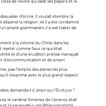
eza de Séville qui saisit ses papiers et le
issuader d’écrire. Il voulait éteindre la
dépend la religion ; et il a été condamné
un simple grammairien, il a osé traiter de
gement à la volonté du Christ dans les
ait rejeter comme faux ce qui était
a vérité et d’une érudition précise menaçait
er d’excommunication et de prison.
e, pae l’emploi des peines les plus
n qu’il s’exprime avec le plus grand respect
ées, demanda-t-il, sinon sur l’Écriture ?
, le cardinal Ximenez de Cisneros, était
a et l’a
une Bible polyglotte
f
ait travaillé à