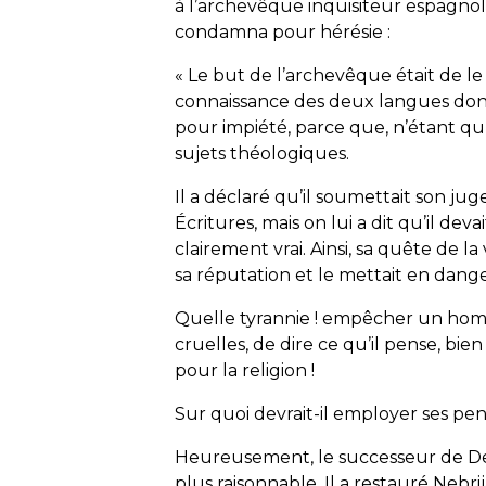
à l’archevêque inquisiteur espagnol D
condamna pour hérésie :
« Le but de l’archevêque était de le d
connaissance des deux langues dont 
pour impiété, parce que, n’étant qu’
sujets théologiques.
Il a déclaré qu’il soumettait son ju
Écritures, mais on lui a dit qu’il dev
clairement vrai. Ainsi, sa quête de l
sa réputation et le mettait en dang
Quelle tyrannie ! empêcher un homm
cruelles, de dire ce qu’il pense, bie
pour la religion !
Sur quoi devrait-il employer ses pens
Heureusement, le successeur de Deza
plus raisonnable. Il a restauré Nebrij