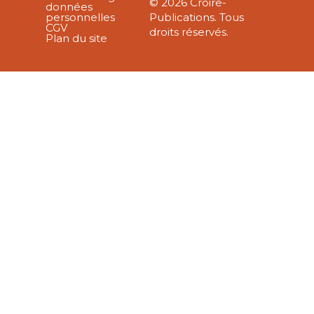
© 2026 Croire-
données
personnelles
Publications. Tous
CGV
droits réservés.
Plan du site