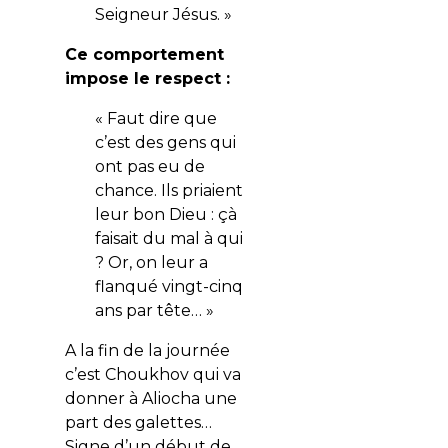
Seigneur Jésus. »
Ce comportement
impose le respect :
« Faut dire que
c’est des gens qui
ont pas eu de
chance. Ils priaient
leur bon Dieu : çà
faisait du mal à qui
? Or, on leur a
flanqué vingt-cinq
ans par tête… »
A la fin de la journée
c’est Choukhov qui va
donner à Aliocha une
part des galettes…
Signe d’un début de