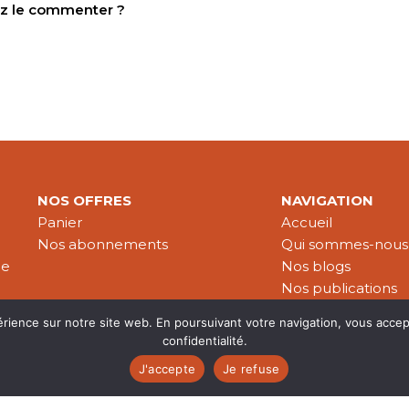
tez le commenter ?
NOS OFFRES
NAVIGATION
Panier
Accueil
Nos abonnements
Qui sommes-nous
le
Nos blogs
Nos publications
Partenaires
érience sur notre site web. En poursuivant votre navigation, vous accep
confidentialité.
J'accepte
Je refuse
es & données personnelles
© 2026 Croire-Publications. Tous 