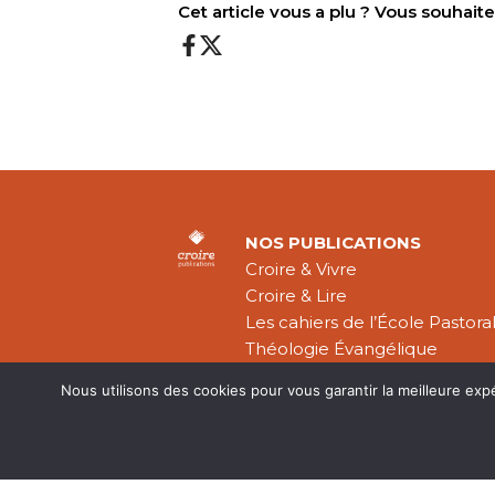
Cet article vous a plu ? Vous souhai
NOS PUBLICATIONS
Croire & Vivre
Croire & Lire
Les cahiers de l’École Pastora
Théologie Évangélique
Nous utilisons des cookies pour vous garantir la meilleure exp
Mentions légal
CGV
Plan du site