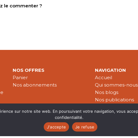
tez le commenter ?
NOS OFFRES
NAVIGATION
Panier
Accueil
Nos abonnements
Qui sommes-nous
le
Nos blogs
Nos publications
Partenaires
érience sur notre site web. En poursuivant votre navigation, vous accep
confidentialité.
J'accepte
Je refuse
es & données personnelles
© 2026 Croire-Publications. Tous 