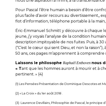
nous une aspiration à l’infini, à la transcendance 
Pour Pascal l’être humain a besoin d’être confr
plus facile d’avoir recours au divertissement,,
exp
flot d’information, téléphone portable à la main,
Éric-Emmanuel Schmitt y découvre à chaque le
jeune, j’y voyais l’analyse de la condition humaine 
description impitoyable de nos fuites
Puis, à 30
.
(“C’est le cœur qui sent Dieu, et non la raison”)
50 ans, ces pages m’apprennent à comprendr
Laissons l
e philosophe
nous d
Raphaël Enthoven
«
T
ant que les hommes auront à mourir et à cher
pertinent.
» (4)
(1) Les Pensées Présentation de Dominique Descotes et Ma
(2)
« La Croix » du 1er août 2018 .
(3)
Laurence Devillairs,
Philosophie de Pascal, le principe d