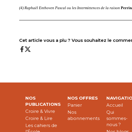
(4) Raphaël Enthoven Pascal ou les Intermittences de la raison
Perrin
——————————
—————————————
Cet article vous a plu ? Vous souhaitez le comme
NOS
NOS OFFRES
NAVIGATI
PUBLICATIONS
Panier
Accueil
Croire & Vivre
Nos
Qui
Croire & Lire
abonnements
sommes-
nous ?
Les cahiers de
l’École
Nos blogs