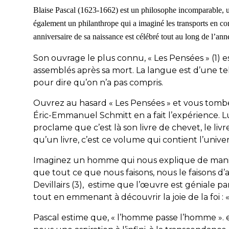
Blaise Pascal (1623-1662) est un philosophe incomparable, un s
également un philanthrope qui a imaginé les transports en co
anniversaire de sa naissance est célébré tout au long de l’an
Son ouvrage le plus connu,
« Les Pensées » (1)
assemblés après sa mort.
La
langue est d’une te
pour dire qu’on n’a pas compris.
Ouvrez
au hasard « Les Pensées »
et vous
tombe
Éric-Emmanuel Schmitt en a fait l’expérience. Lui
proclame que
c’est là son l
ivre de chevet, le liv
qu’un livre, c’est ce volume qui contient l’univer
Imaginez un homme qui nous explique de manière
que tout ce que nous faisons, nous le faisons d’
Devillairs (3), estime que
l’œuvre est
géniale
pa
tout en e
mmenant à découvrir
la joie de la foi :
Pascal estime
que
,
« l’homme passe l’homme ».