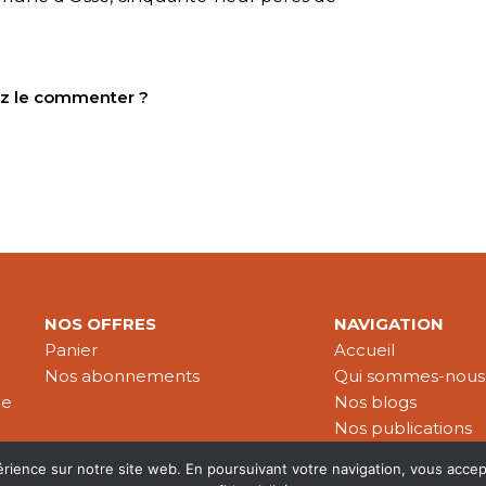
tez le commenter ?
NOS OFFRES
NAVIGATION
Panier
Accueil
Nos abonnements
Qui sommes-nous
le
Nos blogs
Nos publications
Partenaires
érience sur notre site web. En poursuivant votre navigation, vous accep