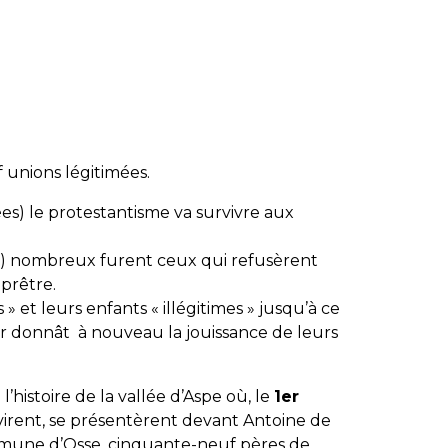
unions légitimées.
es) le protestantisme va survivre aux
7) nombreux furent ceux qui refusèrent
prêtre.
 » et leurs enfants « illégitimes » jusqu’à ce
eur donnât à nouveau la jouissance de leurs
histoire de la vallée d’Aspe où, le
1er
ivirent, se présentèrent devant Antoine de
mmune d’Osse, cinquante-neuf pères de