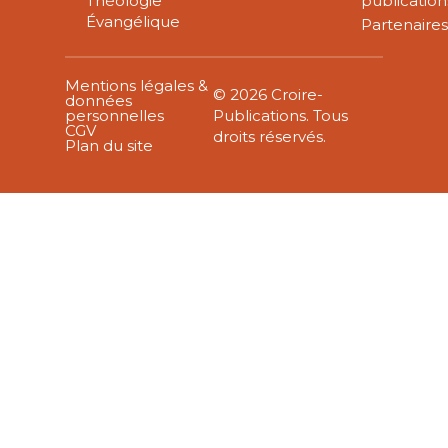
Théologie
publication
Évangélique
Partenaire
Mentions légales &
© 2026 Croire-
données
personnelles
Publications. Tous
CGV
droits réservés.
Plan du site