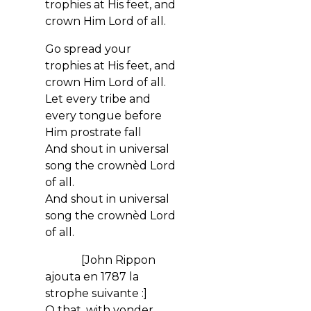
trophies at His feet, and
crown Him Lord of all.
Go spread your
trophies at His feet, and
crown Him Lord of all.
Let every tribe and
every tongue before
Him prostrate fall
And shout in universal
song the crownèd Lord
of all.
And shout in universal
song the crownèd Lord
of all.
[John Rippon
ajouta en 1787 la
strophe suivante :]
O that, with yonder