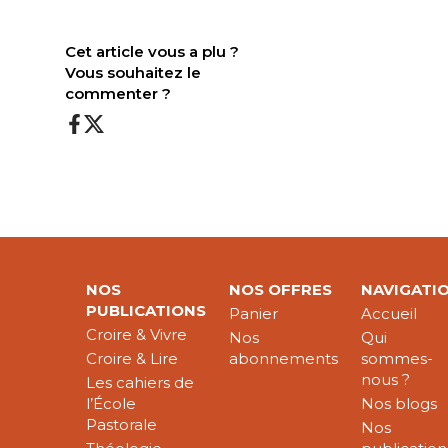
Cet article vous a plu ?
Vous souhaitez le
commenter ?
NOS
NOS OFFRES
NAVIGATI
PUBLICATIONS
Panier
Accueil
Croire & Vivre
Nos
Qui
Croire & Lire
abonnements
sommes-
nous ?
Les cahiers de
l’École
Nos blogs
Pastorale
Nos