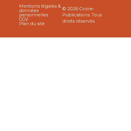
Mentions légales &
© 2026 Croire-
données
personnelles
Publications. Tous
CGV
droits réservés.
Plan du site