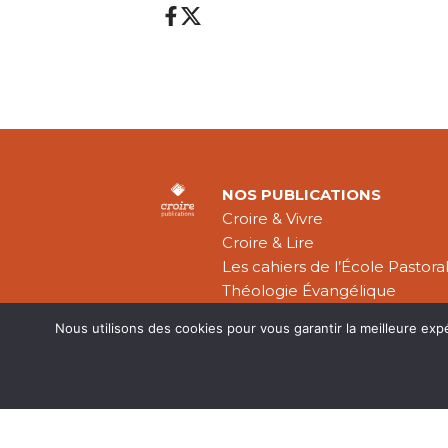
NOS PUBLICATIONS
Croire & Vivre
Croire & Lire
Les cahiers de l’École Pastora
Théologie Évangélique
Nous utilisons des cookies pour vous garantir la meilleure exp
Mentions légal
CGV
Plan du site