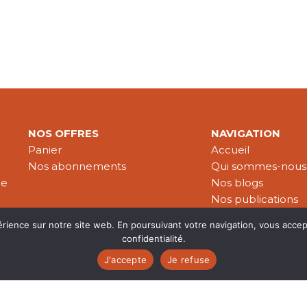
NOS OFFRES
NAVIGATION
Panier
Accueil
Nos abonnements
Qui sommes-nous
le
Nos blogs
Nos publications
Partenaires
érience sur notre site web. En poursuivant votre navigation, vous accep
confidentialité.
J'accepte
Je refuse
es & données personnelles
© 2026 Croire-Publications. Tous 