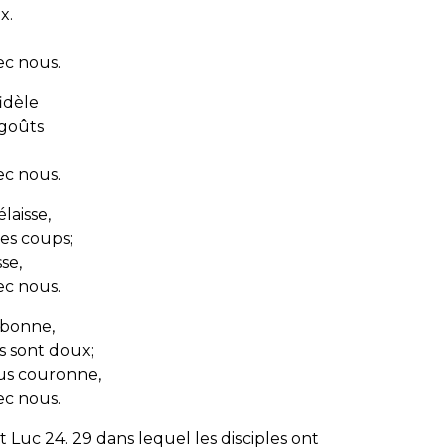
x.
ec nous.
idèle
égoûts
ec nous.
laisse,
es coups;
se,
ec nous.
t bonne,
s sont doux;
ous couronne,
ec nous.
 Luc 24. 29 dans lequel les disciples ont