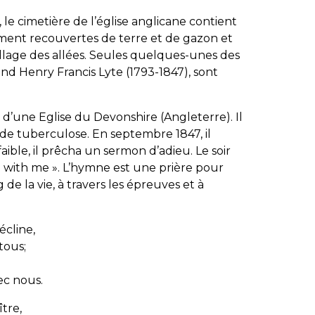
le cimetière de l’église anglicane contient
ement recouvertes de terre et de gazon et
llage des allées. Seules quelques-unes des
d Henry Francis Lyte (1793-1847), sont
r d’une Eglise du Devonshire
(Angleterre)
. Il
de tuberculose. En septembre 1847, il
aible, il prêcha un sermon d’adieu. Le soir
 with me ». L’hymne est une prière pour
de la vie, à travers les épreuves et à
écline,
tous;
ec nous.
ître,