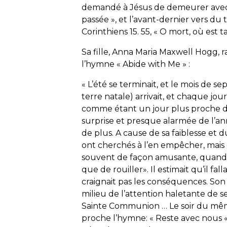
demandé à Jésus de demeurer avec eu
passée », et l’avant-dernier vers du t
Corinthiens 15. 55, « O mort, où est t
Sa fille, Anna Maria Maxwell Hogg, 
l’hymne « Abide with Me » :
« L’été se terminait, et le mois de s
terre natale) arrivait, et chaque jo
comme étant un jour plus proche du
surprise et presque alarmée de l’an
de plus. A cause de sa faiblesse et 
ont cherchés à l’en empêcher, mais e
souvent de façon amusante, quand il
que de rouiller». Il estimait qu’il falla
craignait pas les conséquences. Son 
milieu de l’attention haletante de se
Sainte Communion … Le soir du même 
proche l’hymne: « Reste avec nous « 