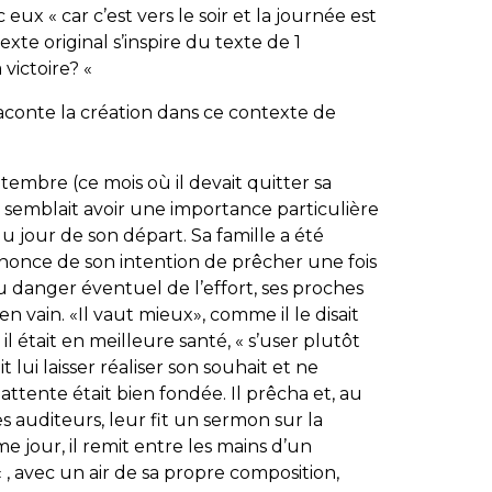
x « car c’est vers le soir et la journée est
exte original s’inspire du texte de 1
a victoire? «
raconte la création dans ce contexte de
eptembre (ce mois où il devait quitter sa
ur semblait avoir une importance particulière
 jour de son départ. Sa famille a été
nonce de son intention de prêcher une fois
du danger éventuel de l’effort, ses proches
n vain. «Il va
ut
mieux», comme il le disait
 était en meilleure santé, « s’user plutôt
it lui
laisser
réaliser son souhait et ne
attente était bien fondée. Il prêcha et, au
s auditeurs, leur fit un sermon sur la
jour, il remit entre les mains d’un
, avec un air de sa propre composition,