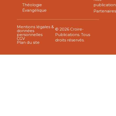
Théologie
publication
Évangélique
Partenaire
Mentions légales &
© 2026 Croire-
données
personnelles
Publications. Tous
CGV
droits réservés.
Plan du site