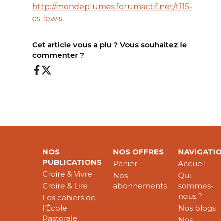
http://mondeplumes.forumactif.net/t115-
cs-lewis
Cet article vous a plu ? Vous souhaitez le
commenter ?
NOS
NOS OFFRES
NAVIGATI
PUBLICATIONS
Panier
Accueil
Croire & Vivre
Nos
Qui
Croire & Lire
abonnements
sommes-
nous ?
Les cahiers de
l’École
Nos blogs
Pastorale
Nos