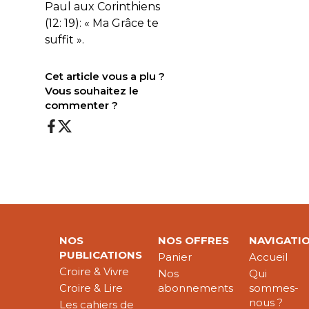
Paul aux Corinthiens
(12: 19): « Ma Grâce te
suffit ».
Cet article vous a plu ?
Vous souhaitez le
commenter ?
NOS
NOS OFFRES
NAVIGATI
PUBLICATIONS
Panier
Accueil
Croire & Vivre
Nos
Qui
Croire & Lire
abonnements
sommes-
nous ?
Les cahiers de