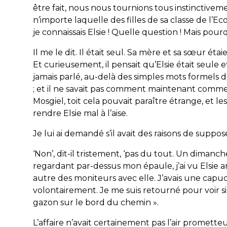
être fait, nous nous tournions tous instinctivemen
n’importe laquelle des filles de sa classe de l’
je connaissais Elsie ! Quelle question ! Mais po
Il me le dit. Il était seul. Sa mère et sa sœur étai
Et
curieusement
, il pensait qu’Elsie était seule 
jamais parlé, au-delà des simples mots formels de 
; et il ne savait pas comment maintenant comme
Mosgiel, toit cela pouvait paraître
étrange
, et l
rendre Elsie mal à l’aise.
Je lui ai demandé s’il avait des raisons de suppo
‘Non’, dit-il tristement, ‘pas du tout. Un dimanch
regardant par-dessus mon épaule, j’ai vu Elsie a
autre des moniteurs avec elle. J’avais une capucin
volontairement. Je me suis retourné pour voir si 
gazon sur le bord du chemin ».
L’affaire n’avait certainement pas l’air prometteu