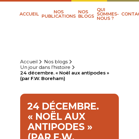
QUI
NOS
NOS
ACCUEIL
SOMMES-
CONTA
PUBLICATIONS
BLOGS
NOUS ?
Accueil
Nos blogs
Un jour dans l’histoire
24 décembre. « Noël aux antipodes »
(par F.W. Boreham)
24 DÉCEMBRE.
« NOËL AUX
ANTIPODES »
(PAR F.W.