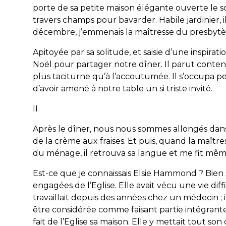
porte de sa petite maison élégante ouverte le soir
travers champs pour bavarder. Habile jardinier, il 
décembre, j’emmenais la maîtresse du presbytèr
Apitoyée par sa solitude, et saisie d’une inspirati
Noël pour partager notre dîner. Il parut content 
p
lus taciturne qu’à l’accoutumée. Il s’occupa p
d’avoir amené à notre table un si triste invité.
II
Après le dîner, nous nous sommes allongés dans 
de la crème aux fraises. Et puis, quand la maître
du ménage, il retrouva sa langue et me fit mêm
Est-ce que je connaissais Elsie Hammond ? Bien s
engagées de l’Eglise. Elle avait vécu une vie diff
travaillait depuis des années chez un médecin ; ils
être considérée comme faisant partie intégrante 
fait de l’Eglise
sa
maison. Elle y mettait tout son